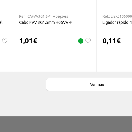
Ref.:
CAFVV3G1.5PT
+opções
Ref.:
LIEK010600
el
Cabo FVV 3G1.5mm H05VV-F
Ligador rápido
1,01
€
0,11
€
Ver mais