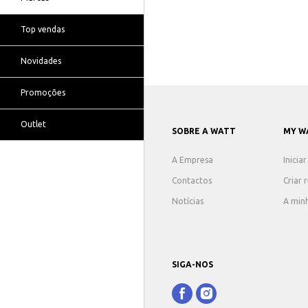
Top vendas
Novidades
Promoções
Outlet
SOBRE A WATT
MY W
A Empresa
Inicia
Contactos
Criar 
Notícias
A min
SIGA-NOS