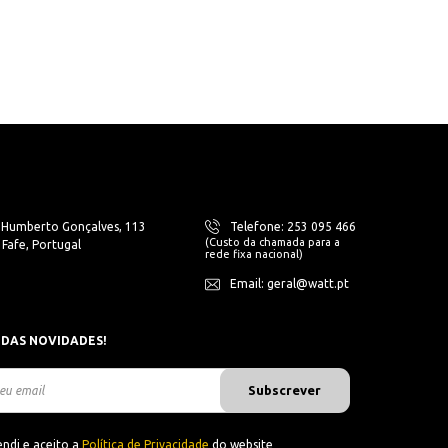
. Humberto Gonçalves, 113
Telefone: 253 095 466
(Custo da chamada para a
Fafe, Portugal
rede fixa nacional)
Email: geral@watt.pt
 DAS NOVIDADES!
Subscrever
ndi e aceito a
Política de Privacidade
do website