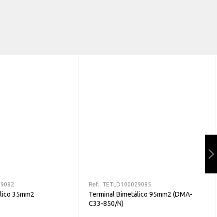
29082
Ref.:
TETLD100029085
álico 35mm2
Terminal Bimetálico 95mm2 (DMA-
C33-850/N)