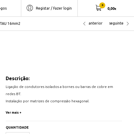
0
ogos
Registar / Fazer login
0,00
€
anterior
seguinte
CPTAU 16mm2
Descrição:
Ligação de condutores isolados a bornes ou barras de cobre em
redes BT.
Instalação por matrizes de compressão hexagonal.
Em cobre revestido com material plástico de alta resistência
Ver mais +
mecânica, climatérica e dielétrica.
QUANTIDADE