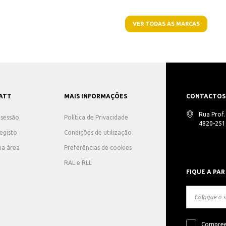
VER TODAS AS MARCAS
ATT
MAIS INFORMAÇÕES
CONTACTOS
Rua Prof
r sessão
Política de Privacidade
4820-251 
registo
Condições de utilização
ha área
Preferências de cookies
RAL e RLL
FIQUE A PAR
Compree