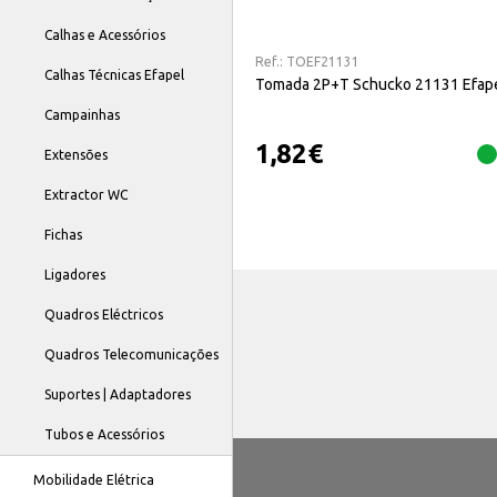
Calhas e Acessórios
Ref.:
TOEF21131
Calhas Técnicas Efapel
Tomada 2P+T Schucko 21131 Efap
Campainhas
1,82
€
Extensões
Extractor WC
Fichas
Ligadores
Quadros Eléctricos
Quadros Telecomunicações
Suportes | Adaptadores
Tubos e Acessórios
Mobilidade Elétrica