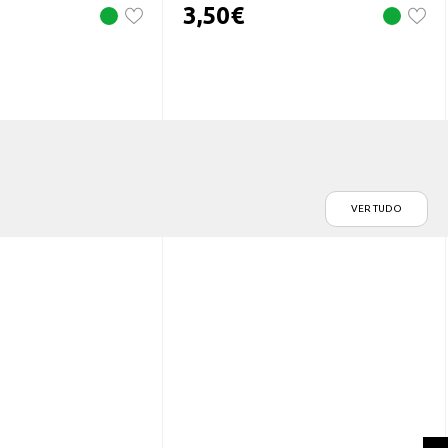
3,50
€
VER TUDO