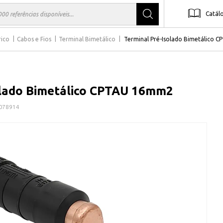
Catál
rico
Cabos e Fios
Terminal Bimetálico
Terminal Pré-Isolado Bimetálico 
olado Bimetálico CPTAU 16mm2
078914