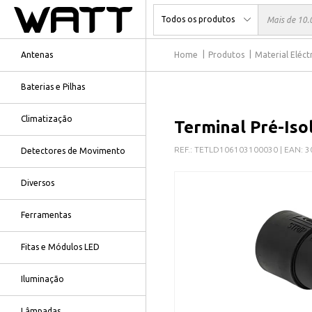
Antenas
Home
Produtos
Material Eléct
Baterias e Pilhas
Climatização
Terminal Pré-Is
REF.:
TETLD106103100030
| EAN:
3
Detectores de Movimento
Diversos
Ferramentas
Fitas e Módulos LED
Iluminação
Lâmpadas