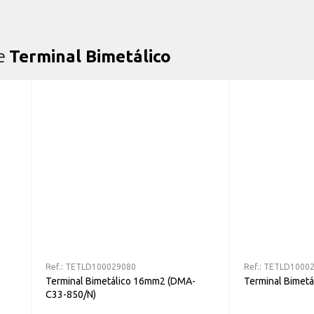
de
Terminal Bimetálico
Ref.:
TETLD100029080
Ref.:
TETLD1000
Terminal Bimetálico 16mm2 (DMA-
Terminal Bimet
C33-850/N)