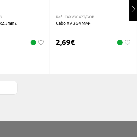
03
Ref.:
CAXV3G4PT/BOB
 4x2.5mm2
Cabo XV 3G4 MM²
2,69
€