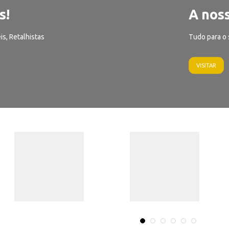
s!
A noss
is, Retalhistas
Tudo para o 
VISITAR