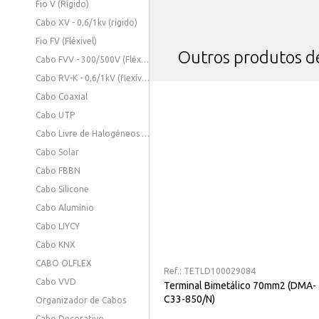
Fio V (Rígido)
Cabo XV - 0,6/1kv (rígido)
Fio FV (Fléxivel)
Outros produtos 
Cabo FVV - 300/500V (Fléxivel)
Cabo RV-K - 0,6/1kV (flexível)
Cabo Coaxial
Cabo UTP
Cabo Livre de Halogéneos - 0,6/1KV (Fléxivel)
Cabo Solar
Cabo FBBN
Cabo Silicone
Cabo Alumínio
Cabo LIYCY
Cabo KNX
CABO OLFLEX
Ref.:
TETLD100029084
Cabo VVD
Terminal Bimetálico 70mm2 (DMA-
C33-850/N)
Organizador de Cabos
Cabo Decorativo