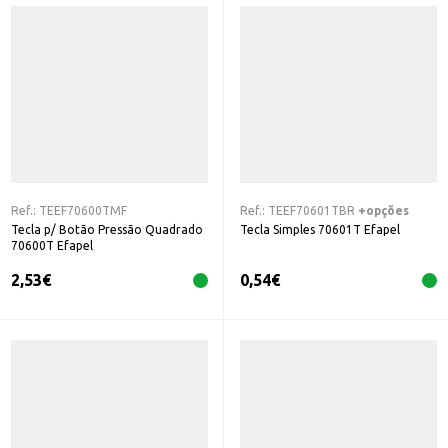
Ref.:
TEEF70600TMF
Ref.:
TEEF70601TBR
+opções
Tecla p/ Botão Pressão Quadrado
Tecla Simples 70601T Efapel
70600T Efapel
2,53
€
0,54
€