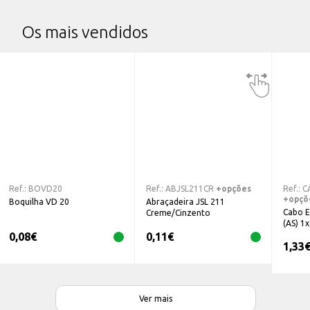
Os mais vendidos
Ref.:
BOVD20
Ref.:
ABJSL211CR
+opções
Ref.:
C
+opçõ
Boquilha VD 20
Abraçadeira JSL 211
Cabo E
Creme/Cinzento
(AS) 
0,08
€
0,11
€
1,33
Ver mais