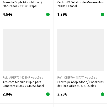
Tomada Dupla Monobloco c/
Centro P/ Detetor de Movimentos
Obturador 70332C Efapel
70401T Efapel
4,64
€
1,29
€
Ref.:
AREF70442SMF
+opções
Ref.:
CEEF70448TAT
+opções
Aro com Módulo Duplo para
Centro p/ Acoplador p/ Conetores
Conetores RJ45 70442S Efapel
de Fibra Ótica SC APC Duplex
70448TEfapel
2,84
€
2,23
€