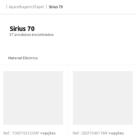
Aparelhagem Efapel
Sirius 70
Sirius 70
37 produtos encontrados
Material Eléctrico
Ref.:
TOEF70332CMF
+opções
Ref.:
CEEF70401TBR
+opções