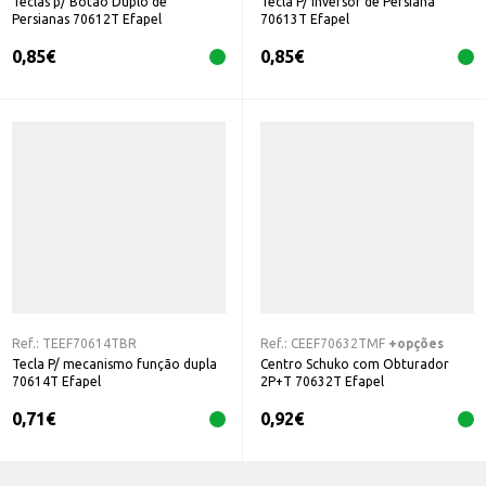
Teclas p/ Botão Duplo de
Tecla P/ Inversor de Persiana
Persianas 70612T Efapel
70613T Efapel
0,85
€
0,85
€
Ref.:
TEEF70614TBR
Ref.:
CEEF70632TMF
+opções
Tecla P/ mecanismo função dupla
Centro Schuko com Obturador
70614T Efapel
2P+T 70632T Efapel
0,71
€
0,92
€