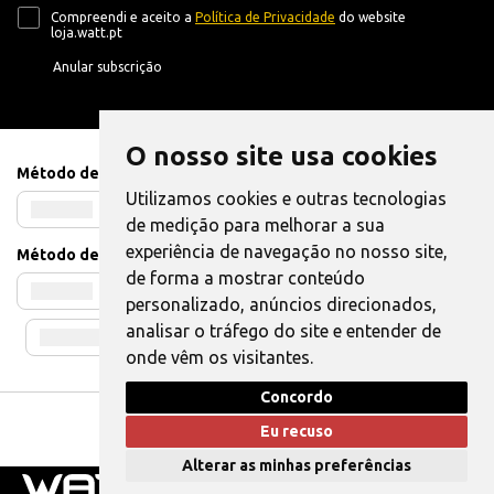
Compreendi e aceito a
Política de Privacidade
do website
loja.watt.pt
Anular subscrição
O nosso site usa cookies
Método de Pagamento
Utilizamos cookies e outras tecnologias
de medição para melhorar a sua
experiência de navegação no nosso site,
Método de Envio
de forma a mostrar conteúdo
personalizado, anúncios direcionados,
analisar o tráfego do site e entender de
onde vêm os visitantes.
Concordo
Livro de Reclamações
|
Também pode Elogiar
Eu recuso
WATT © 2025. Todos os direitos reservados.
Alterar as minhas preferências
0