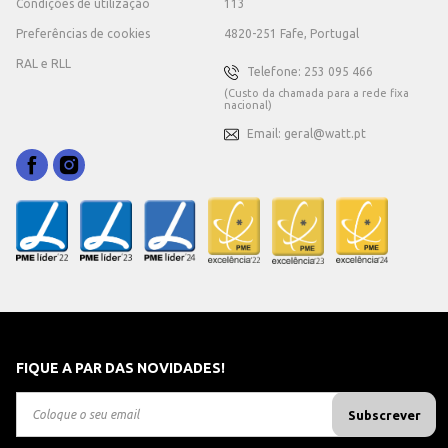
Condições de utilização
113
Preferências de cookies
4820-251 Fafe, Portugal
RAL e RLL
Telefone: 253 095 466
(Custo da chamada para a rede fixa
nacional)
Email: geral@watt.pt
FIQUE A PAR DAS NOVIDADES!
Subscrever