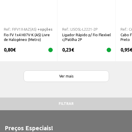
Ref.:
FIFV1X4AZ(AS)
+opções
Ref.:
LISOSL-L2221-2P
Ref.:
C
Fio FV 1x4 H07V-K (AS) Livre
Ligador Rápido p/ Fio Flexível
Cabo 
de Halogéneo (Metro)
c/Patilha 2P
Preto
0,80
€
0,23
€
0,95
Ver mais
FILTRAR
Preços Especiais!