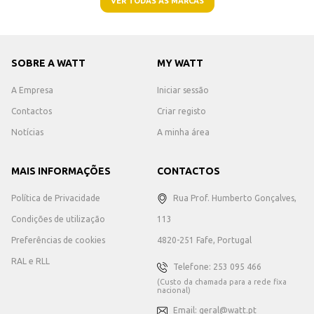
VER TODAS AS MARCAS
SOBRE A WATT
MY WATT
A Empresa
Iniciar sessão
Contactos
Criar registo
Notícias
A minha área
MAIS INFORMAÇÕES
CONTACTOS
Política de Privacidade
Rua Prof. Humberto Gonçalves,
Condições de utilização
113
Preferências de cookies
4820-251 Fafe, Portugal
RAL e RLL
Telefone: 253 095 466
(Custo da chamada para a rede fixa
nacional)
Email: geral@watt.pt