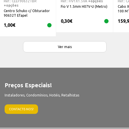
Ref.:
CEEF90632TBR
Ref.:
FIV1X1.5VA
+opções
Ref.:
C
+opções
Fio V 1.5mm H07V-U (Metro)
Cabo X
Centro Schuko c/ Obturador
100 M
90632T Efapel
0,30
€
159,
1,00
€
Ver mais
Preços Especiais!
Instaladores, Condomínios, Hotéis, Retalhistas
CONTACTE-NOS!