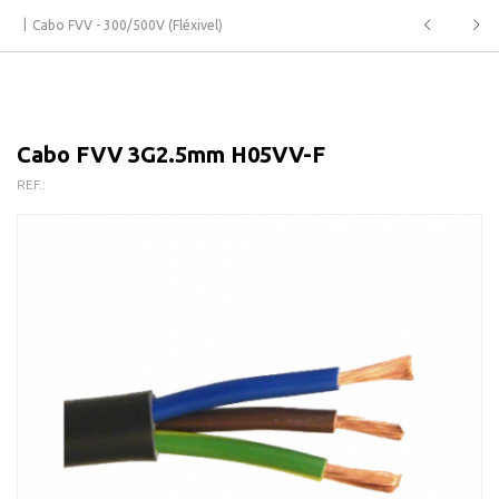
Cabo FVV - 300/500V (Fléxivel)
Cabo FVV 3G2.5mm H05VV-F
REF.: