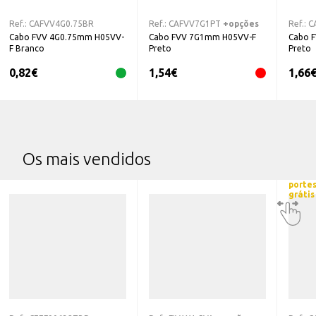
Ref.:
CAFVV4G0.75BR
Ref.:
CAFVV7G1PT
+opções
Ref.:
C
Cabo FVV 4G0.75mm H05VV-
Cabo FVV 7G1mm H05VV-F
Cabo 
F Branco
Preto
Preto
0,82
€
1,54
€
1,66
Os mais vendidos
porte
grátis