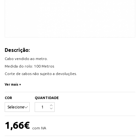
Descrição:
Cabo vendido ao metro.
Medida do rolo: 100 Metros
Corte de cabos não sujeito a devoluções.
Disponivel em Branco e Preto.
Ver mais +
Estes cabos são indicados para instalações móveis no interior e para
COR
QUANTIDADE
eletrodomésticos com força mecânica média, sendo a sua principal
utilização as aplicações domésticas. Normas de refêrencia: UNE-EN 50525-
2-11, EN 50525-2-11 e IEC 60227-5
1,66
€
com IVA
Condutor: Cobre eletrolítico flexível (Classe V) de acordo com UNE-EN