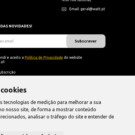
rede fixa nacional)
Email: geral@watt.pt
 DAS NOVIDADES!
Subscrever
ndi e aceito a
Política de Privacidade
do website
.pt
ubscrição
 cookies
as tecnologias de medição para melhorar a sua
no nosso site, de forma a mostrar conteúdo
recionados, analisar o tráfego do site e entender de
nvio