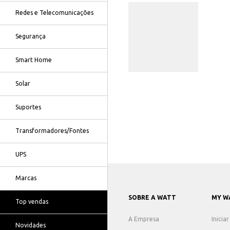
Redes e Telecomunicações
Segurança
Smart Home
Solar
Suportes
Transformadores/Fontes
UPS
Marcas
SOBRE A WATT
MY W
Top vendas
A Empresa
Inicia
Novidades