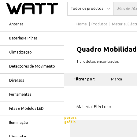
Antenas
Home
Produtos
Material Eléct
Baterias e Pilhas
Quadro Mobilidade
Climatização
1 produtos encontrados
Detectores de Movimento
Filtrar por:
Diversos
Ferramentas
Material Eléctrico
Fitas e Módulos LED
portes
grátis
Iluminação
Lâmpadas