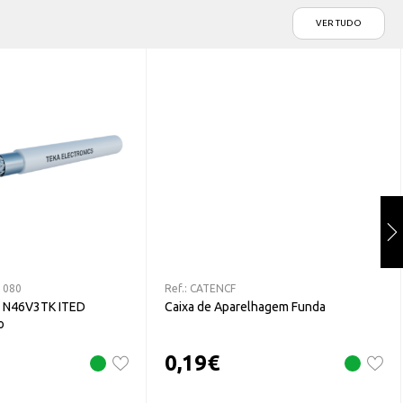
VER TUDO
1080
Ref.:
CATENCF
R N46V3TK ITED
Caixa de Aparelhagem Funda
o
0,19
€