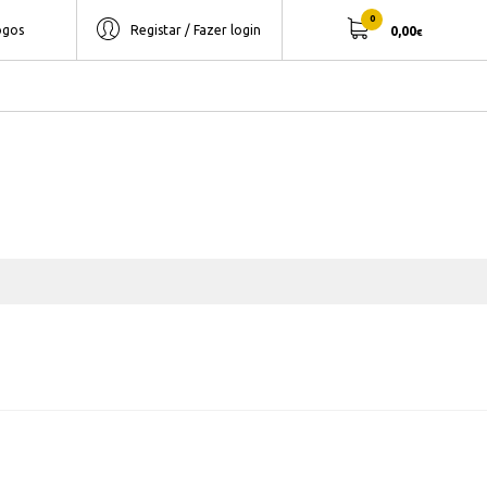
0
ogos
Registar / Fazer login
0,00
€