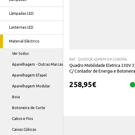
Lâmpadas LED
Lanternas LED
Material Eléctrico
Ver todos
Ref.:
QUSOQE-QMEM-04-32ADIFA
Aparelhagem - Outras Marcas
Quadro Mobilidade Eletrica 230V 
C/ Contador de Energia e Botoneir
Aparelhagem Efapel
Emergência
258,95
€
Aparelhagem Modular
Boia
Botoneira de Corte
Cabos e Fios
Caixas Cúbicas