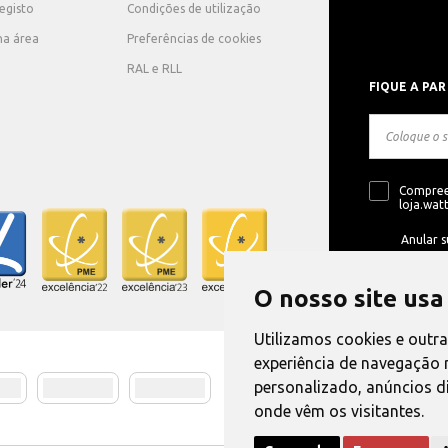
registo
Condições de utilização
ha área
Preferências de cookies
RAL e RLL
FIQUE A PAR
Compree
loja.watt
Anular s
O nosso site usa
Utilizamos cookies e outr
experiência de navegação 
personalizado, anúncios di
Método de E
onde vêm os visitantes.