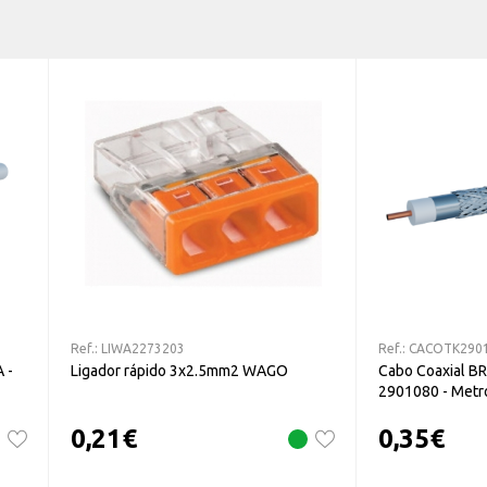
Ref.:
LIWA2273203
Ref.:
CACOTK290
 -
Ligador rápido 3x2.5mm2 WAGO
Cabo Coaxial B
2901080 - Metr
0,21
€
0,35
€