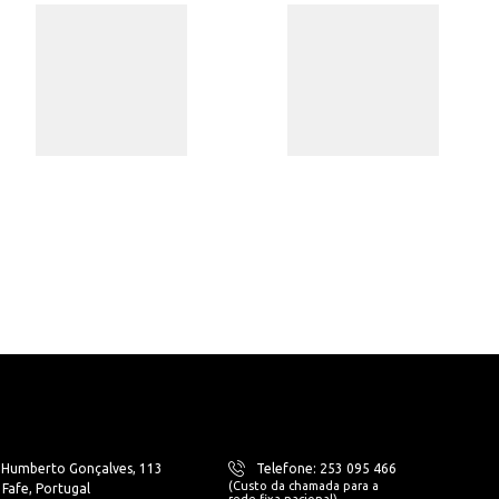
. Humberto Gonçalves, 113
Telefone: 253 095 466
(Custo da chamada para a
Fafe, Portugal