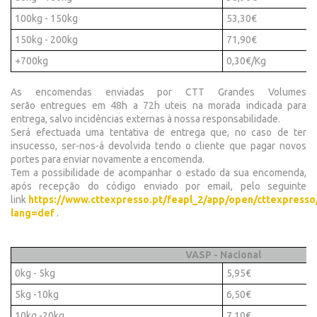
100kg - 150kg
53,30€
150kg - 200kg
71,90€
+700kg
0,30€/Kg
As encomendas enviadas por CTT Grandes Volumes
serão entregues em 48h a 72h uteis na morada indicada para
entrega, salvo incidências externas à nossa responsabilidade.
Será efectuada uma tentativa de entrega que, no caso de ter
insucesso, ser-nos-á devolvida tendo o cliente que pagar novos
portes para enviar novamente a encomenda.
Tem a possibilidade de acompanhar o estado da sua encomenda,
após recepção do código enviado por email, pelo seguinte
link
https://www.cttexpresso.pt/feapl_2/app/open/cttexpresso
lang=def
.
VASP - Nacional
0kg - 5kg
5,95€
5kg -10kg
6,50€
10kg -20kg
7,10€