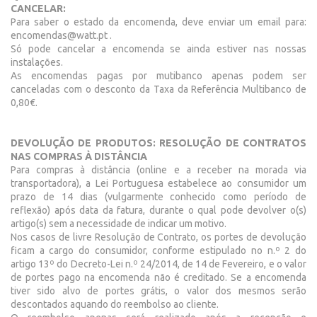
CANCELAR:
Para saber o estado da encomenda, deve enviar um email para:
encomendas@watt.pt .
Só pode cancelar a encomenda se ainda estiver nas nossas
instalações.
As encomendas pagas por mutibanco apenas podem ser
canceladas com o desconto da Taxa da Referência Multibanco de
0,80€.
DEVOLUÇÃO DE PRODUTOS: RESOLUÇÃO DE CONTRATOS
NAS COMPRAS À DISTÂNCIA
Para compras à distância (online e a receber na morada via
transportadora), a Lei Portuguesa estabelece ao consumidor um
prazo de 14 dias (vulgarmente conhecido como período de
reflexão) após data da fatura, durante o qual pode devolver o(s)
artigo(s) sem a necessidade de indicar um motivo.
Nos casos de livre Resolução de Contrato, os portes de devolução
ficam a cargo do consumidor, conforme estipulado no n.º 2 do
artigo 13º do Decreto-Lei n.º 24/2014, de 14 de Fevereiro, e o valor
de portes pago na encomenda não é creditado. Se a encomenda
tiver sido alvo de portes grátis, o valor dos mesmos serão
descontados aquando do reembolso ao cliente.