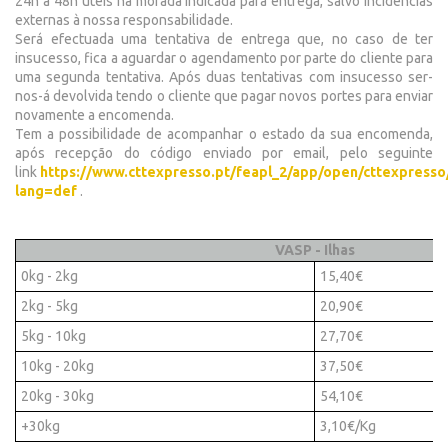
24h a 48h uteis na morada indicada para entrega, salvo incidências
externas à nossa responsabilidade.
Será efectuada uma tentativa de entrega que, no caso de ter
insucesso, fica a aguardar o agendamento por parte do cliente para
uma segunda tentativa. Após duas tentativas com insucesso ser-
nos-á devolvida tendo o cliente que pagar novos portes para enviar
novamente a encomenda.
Tem a possibilidade de acompanhar o estado da sua encomenda,
após recepção do código enviado por email, pelo seguinte
link
https://www.cttexpresso.pt/feapl_2/app/open/cttexpresso
lang=def
.
VASP - Ilhas
0kg - 2kg
15,40€
2kg - 5kg
20,90€
5kg - 10kg
27,70€
10kg - 20kg
37,50€
20kg - 30kg
54,10€
+30kg
3,10€/Kg