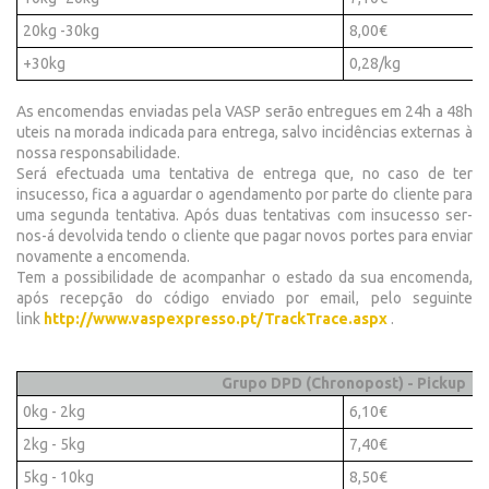
20kg -30kg
8,00€
+30kg
0,28/kg
As encomendas enviadas pela VASP serão entregues em 24h a 48h
uteis na morada indicada para entrega, salvo incidências externas à
nossa responsabilidade.
Será efectuada uma tentativa de entrega que, no caso de ter
insucesso, fica a aguardar o agendamento por parte do cliente para
uma segunda tentativa. Após duas tentativas com insucesso ser-
nos-á devolvida tendo o cliente que pagar novos portes para enviar
novamente a encomenda.
Tem a possibilidade de acompanhar o estado da sua encomenda,
após recepção do código enviado por email, pelo seguinte
link
http://www.vaspexpresso.pt/TrackTrace.aspx
.
Grupo DPD (Chronopost) - Pickup
0kg - 2kg
6,10€
2kg - 5kg
7,40€
5kg - 10kg
8,50€