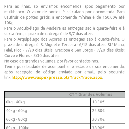
Para as ilhas, só enviamos encomenda após pagamento por
multibanco. O valor de portes é calculado por encomenda. Para
usufruir de portes grátis, a encomenda mínima é de 150,00€ até
10Kg.
Para o Arquipélago da Madeira as entregas são à quarta-feira e à
sexta-feira, o prazo de entrega é de 5/7 dias úteis.
Para o Arquipélago dos Açores as entregas são à quarta-feira. O
prazo de entrega é: S. Miguel e Terceira - 6/18 dias úteis; Stª Maria,
Faial, Pico - 7/20 dias úteis; Graciosa e São Jorge - 7/20 dias úteis;
Corvo e Flores - 8/30 dias úteis.
No caso de grandes volumes, por favor contacte-nos.
Tem a possibilidade de acompanhar o estado da sua encomenda,
após recepção do código enviado por email, pelo seguinte
link
http://www.vaspexpresso.pt/TrackTrace.aspx
.
CTT Grandes Volumes
0kg - 40kg
18,30€
40kg - 60kg
22,50€
60kg - 80kg
30,70€
80kg - 100kg
38,90€