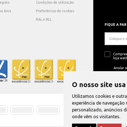
registo
Condições de utilização
ha área
Preferências de cookies
RAL e RLL
FIQUE A PAR
Compree
loja.watt
Anular s
O nosso site usa
Utilizamos cookies e outr
experiência de navegação 
personalizado, anúncios di
Método de E
onde vêm os visitantes.