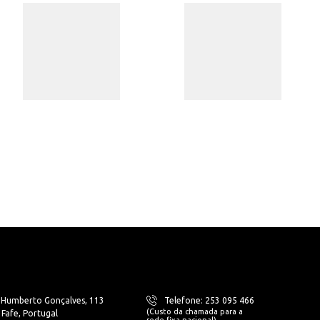
. Humberto Gonçalves, 113
Telefone: 253 095 466
(Custo da chamada para a
Fafe, Portugal