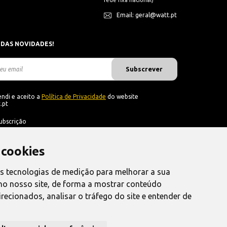
rede fixa nacional)
Email: geral@watt.pt
 DAS NOVIDADES!
Subscrever
ndi e aceito a
Política de Privacidade
do website
.pt
ubscrição
 cookies
as tecnologias de medição para melhorar a sua
no nosso site, de forma a mostrar conteúdo
recionados, analisar o tráfego do site e entender de
nvio