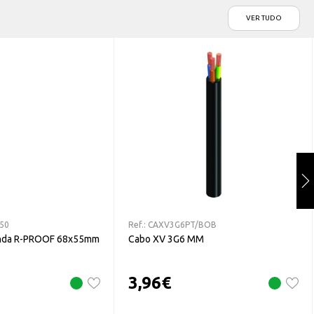
VER TUDO
50
Ref.:
CAXV3G6PT/BOB
unda R-PROOF 68x55mm
Cabo XV 3G6 MM
3,96
€