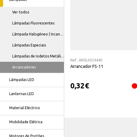
Ver todos
Lâmpadas Fluorescentes
Lâmpada Halogéneo | Incandescente
Lâmpadas Especiais
Lâmpadas de Iodetos Metálicos
Ref.:
ARSL0024440
Arrancador FS-11
Arrancadores
Lâmpadas LED
0,32
€
Lanternas LED
Material Eléctrico
Mobilidade Elétrica
Motores de Portões