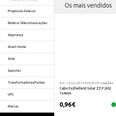
Os mais vendidos
Projetores Exterior
Redes e Telecomunicações
Segurança
Smart Home
Solar
Suportes
Transformadores/Fontes
Ref.:
CASOLAR1X4VM/BOB
+opções
Cabo Exzhellent-Solar ZZ-F (AS)
1x4mm
UPS
0,96
€
Marcas