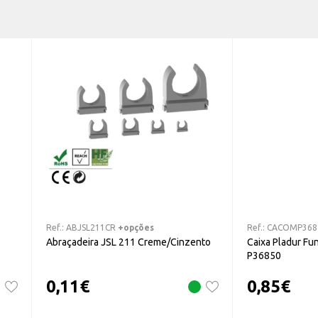
Ref.:
ABJSL211CR
+opções
Ref.:
CACOMP368
Abraçadeira JSL 211 Creme/Cinzento
Caixa Pladur F
P36850
0,11
€
0,85
€