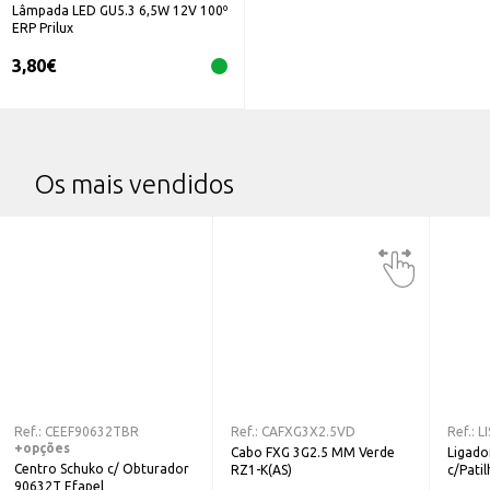
Lâmpada LED GU5.3 6,5W 12V 100º
ERP Prilux
3,80
€
Os mais vendidos
Ref.:
CEEF90632TBR
Ref.:
CAFXG3X2.5VD
Ref.:
L
+opções
Cabo FXG 3G2.5 MM Verde
Ligador
Centro Schuko c/ Obturador
RZ1-K(AS)
c/Pati
90632T Efapel