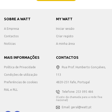
SOBRE A WATT
MY WATT
A Empresa
Iniciar sessão
Contactos
Criar registo
Notícias
A minha área
MAIS INFORMAÇÕES
CONTACTOS
Política de Privacidade
Rua Prof. Humberto Gonçalves,
Condições de utilização
113
Preferências de cookies
4820-251 Fafe, Portugal
RAL e RLL
Telefone: 253 095 466
(Custo da chamada para a rede fixa
nacional)
Email: geral@watt.pt