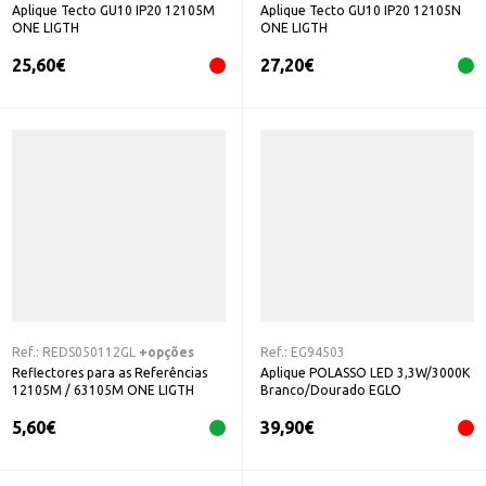
Aplique Tecto GU10 IP20 12105M
Aplique Tecto GU10 IP20 12105N
ONE LIGTH
ONE LIGTH
25,60
€
27,20
€
Ref.:
REDS050112GL
+opções
Ref.:
EG94503
Reflectores para as Referências
Aplique POLASSO LED 3,3W/3000K
12105M / 63105M ONE LIGTH
Branco/Dourado EGLO
5,60
€
39,90
€