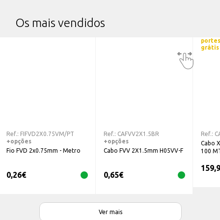
Os mais vendidos
porte
grátis
Ref.:
FIFVD2X0.75VM/PT
Ref.:
CAFVV2X1.5BR
Ref.:
C
+opções
+opções
Cabo X
Fio FVD 2x0.75mm - Metro
Cabo FVV 2X1.5mm H05VV-F
100 M
159,
0,26
€
0,65
€
Ver mais