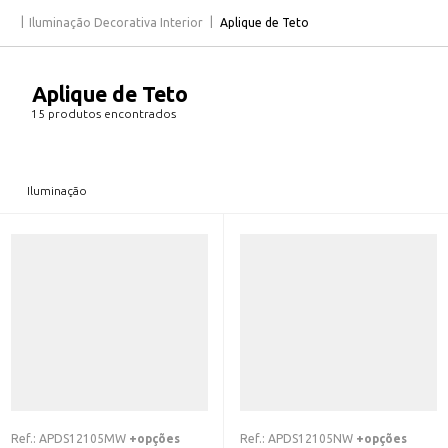
Iluminação Decorativa Interior
Aplique de Teto
Aplique de Teto
15 produtos encontrados
Iluminação
Ref.:
APDS12105MW
+opções
Ref.:
APDS12105NW
+opções