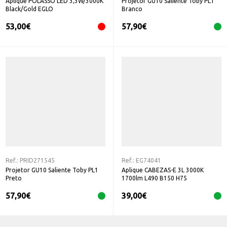
Aplique POLASSO LED 3,3W/3000K
Projetor GU10 Saliente Toby PL1
Black/Gold EGLO
Branco
53,00
€
57,90
€
Ref.:
PRID271545
Ref.:
EG74041
Projetor GU10 Saliente Toby PL1
Aplique CABEZAS-E 3L 3000K
Preto
1700lm L490 B150 H75
57,90
€
39,00
€