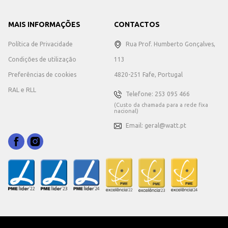
MAIS INFORMAÇÕES
CONTACTOS
Política de Privacidade
Rua Prof. Humberto Gonçalves,
Condições de utilização
113
Preferências de cookies
4820-251 Fafe, Portugal
RAL e RLL
Telefone: 253 095 466
(Custo da chamada para a rede fixa
nacional)
Email: geral@watt.pt