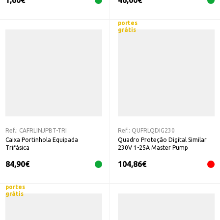
1,60
€
46,00
€
portes
grátis
Ref.:
CAFRLINJPBT-TRI
Ref.:
QUFRLQDIG230
Caixa Portinhola Equipada
Quadro Proteção Digital Similar
Trifásica
230V 1-25A Master Pump
84,90
€
104,86
€
portes
grátis