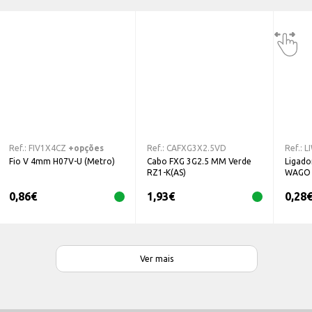
Ref.:
FIV1X4CZ
+opções
Ref.:
CAFXG3X2.5VD
Ref.:
L
Fio V 4mm H07V-U (Metro)
Cabo FXG 3G2.5 MM Verde
Ligado
RZ1-K(AS)
WAGO
0,86
€
1,93
€
0,28
Ver mais