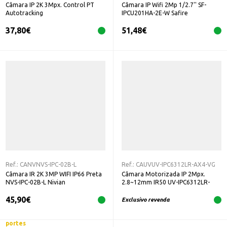
Câmara IP 2K 3Mpx. Control PT
Câmara IP Wifi 2Mp 1/2.7'' SF-
Autotracking
IPCU201HA-2E-W Safire
37,80
€
51,48
€
Ref.:
CANVNVS-IPC-02B-L
Ref.:
CAUVUV-IPC6312LR-AX4-VG
Câmara IR 2K 3MP WIFI IP66 Preta
Câmara Motorizada IP 2Mpx.
NVS-IPC-02B-L Nivian
2.8~12mm IR50 UV-IPC6312LR-
AX4-VG
45,90
€
Exclusivo revenda
portes