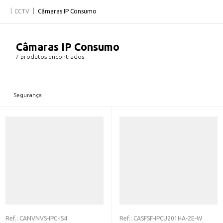
CCTV
Câmaras IP Consumo
Câmaras IP Consumo
7 produtos encontrados
Segurança
Ref.:
CANVNVS-IPC-IS4
Ref.:
CASFSF-IPCU201HA-2E-W