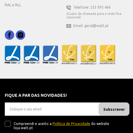
RAL e RLL
Telefone: 253 095 466
(Custo da chamada para a rede fixa
nacional)
Email: geral@watt.pt
FIQUE A PAR DAS NOVIDADES!
Subscrever
Compreendi e aceito a
Política de Privacidade
do website
loja.watt.pt