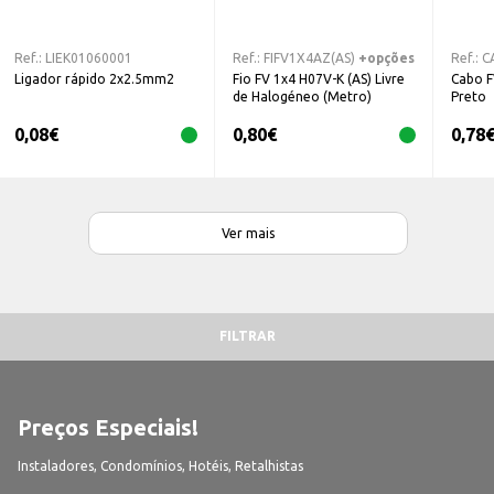
Ref.:
LIEK01060001
Ref.:
FIFV1X4AZ(AS)
+opções
Ref.:
C
Ligador rápido 2x2.5mm2
Fio FV 1x4 H07V-K (AS) Livre
Cabo 
de Halogéneo (Metro)
Preto
0,08
€
0,80
€
0,78
Ver mais
FILTRAR
Preços Especiais!
Instaladores, Condomínios, Hotéis, Retalhistas