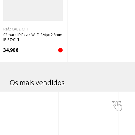
Ref.:
CAEZ-C1T
Câmara IP Ezviz WI-FI 2Mpx 2.8mm
IR EZ-C1T
34,90
€
Os mais vendidos