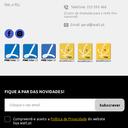
RAL e RLL
Telefone: 253 095 466
(Custo da chamada para a rede fixa
nacional)
Email: geral@watt.pt
FIQUE A PAR DAS NOVIDADES!
Subscrever
Compreendi e aceito a
Política de Privacidade
do website
loja.watt.pt