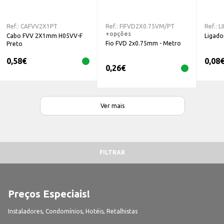
Ref.:
CAFVV2X1PT
Ref.:
FIFVD2X0.75VM/PT
Ref.:
L
+opções
Cabo FVV 2X1mm H05VV-F
Ligado
Fio FVD 2x0.75mm - Metro
Preto
0,58
€
0,08
0,26
€
Ver mais
FILTRAR
Preços Especiais!
Instaladores, Condomínios, Hotéis, Retalhistas