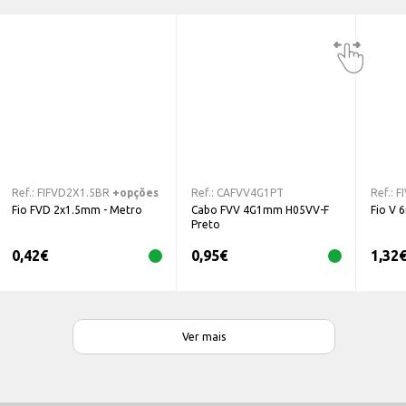
Ref.:
FIFVD2X1.5BR
+opções
Ref.:
CAFVV4G1PT
Ref.:
F
Fio FVD 2x1.5mm - Metro
Cabo FVV 4G1mm H05VV-F
Fio V 
Preto
0,42
€
0,95
€
1,32
Ver mais