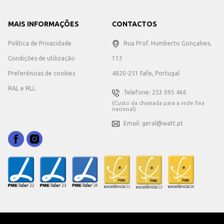
MAIS INFORMAÇÕES
CONTACTOS
Política de Privacidade
Rua Prof. Humberto Gonçalves,
Condições de utilização
113
Preferências de cookies
4820-251 Fafe, Portugal
RAL e RLL
Telefone: 253 095 466
(Custo da chamada para a rede fixa
nacional)
Email: geral@watt.pt