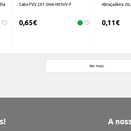
ilha
Cabo FVV 2X1.5mm H05VV-F
Abraçadeira JS
0,65
€
0,11
€
Ver mais
s!
A noss