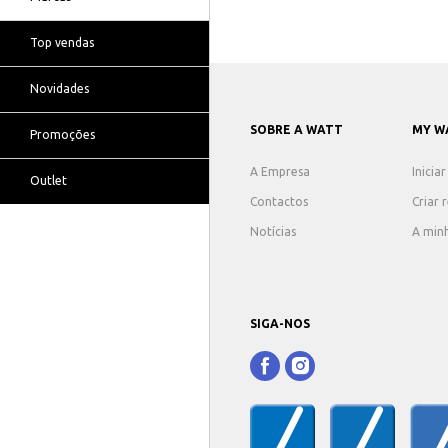
Top vendas
Novidades
SOBRE A WATT
MY W
Promoções
A Empresa
Inicia
Outlet
Contactos
Criar 
Notícias
A min
SIGA-NOS