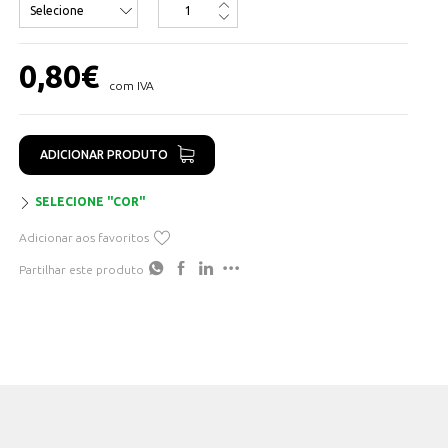
Apropriados para as seguintes instalações:
0,80
€
Instalações interiores ou recetoras
com IVA
Instalações interiores em casas de habitação
Instalações interiores em casas de habitação. Locais que
te ham uma banheira ou um duche
ADICIONAR PRODUTO
Instalações em locais com risco de incêndio ou explosão
SELECIONE "COR"
Instalações em locais de características especiais
Adicionar aos favoritos
Instalações elétricas em caravanas e em parques de
caravanas
Partilhar este produto
1. Condutor: Cobre eletrolítico flexível (Classe V) de acordo com
UNE-EN 60228, EN 60228 e IEC 60228
2. Isolamento: PVC tipo TI-1 de acordo com UNE 21031-3, HD 21.3S3
e IEC 60227
Tensão nominal: 450/750 V