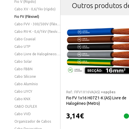
Fio V (Rígido)
Outros produtos 
Cabo XV - 0,6/1kv (rígido)
Fio FV (Fléxivel)
Cabo FVV - 300/500V (Fléxivel)
Cabo RV-K - 0,6/1kV (flexível)
Cabo Coaxial
Cabo UTP
Cabo Livre de Halogéneos - 0,6/1KV (Fléxivel)
Cabo Solar
Cabo FBBN
Cabo Silicone
Cabo Alumínio
Cabo LIYCY
Ref.:
FIFV1X16VA(AS)
+opções
Fio FV 1x16 H07Z1-K (AS) Livre de
Cabo KNX
Halogéneo (Metro)
CABO OLFLEX
3,14
€
Cabo VVD
Organizador de Cabos
Cabo Decorativo