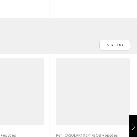
VER TUDO
+opções
Ref.:
CASOLAR1X6PT/BOB
+opções