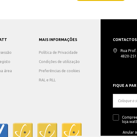
ATT
MAIS INFORMAÇÕES
CONTACTOS
Rua Prof
r sessão
Política de Privacidade
4820-251 
registo
Condições de utilização
ha área
Preferências de cookies
RAL e RLL
FIQUE A PAR
Compree
loja.watt
Anular s