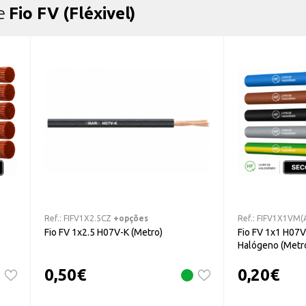
de
Fio FV (Fléxivel)
Ref.:
FIFV1X2.5CZ
+opções
Ref.:
FIFV1X1VM(
Fio FV 1x2.5 H07V-K (Metro)
Fio FV 1x1 H07V-
Halógeno (Metr
0,50
€
0,20
€