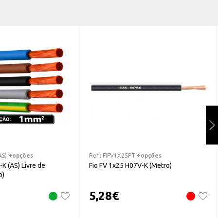
Tensão de ensaio: 2.500 V A.C.
Temperatura máxima: 70 ºC
Outras características:
Cores de acordo com UNE 21031 e HD 21.1S4
Não propaga as chamas de acordo com UNE-EN 60332-1-
2, EN 60332-1-2 e IEC 60332-1-2
Isolamento de PVC de reduzida emissão de ácido
clorídrico (HCl)
Classificação CPR de acordo com EN 50575
AS)
+opções
Ref.:
FIFV1X25PT
+opções
K (AS) Livre de
Fio FV 1x25 H07V-K (Metro)
o)
5,28
€