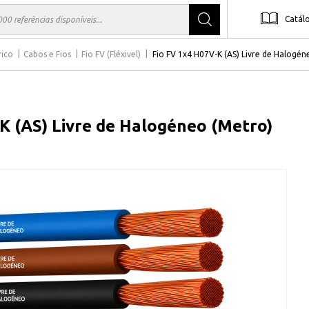
Catál
rico
Cabos e Fios
Fio FV (Fléxivel)
Fio FV 1x4 H07V-K (AS) Livre de Halogén
K (AS) Livre de Halogéneo (Metro)