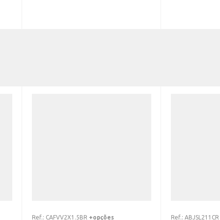
Ref.:
CAFVV2X1.5BR
+opções
Ref.:
ABJSL211CR