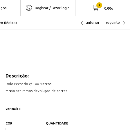
0
ogos
Registar / Fazer login
0,00
€
anterior
seguinte
eo (Metro)
Descrição:
Rolo Fechado c/ 100 Metros
**Não aceitamos devolução de cortes.
Estes cabos são indicados para a realização de instalações fixas em
Ver mais +
casas de habitação, locais e escritórios, quadros elétricos de controlo
e iluminação doméstica e industrial. São de fácil instalação graças ao
COR
QUANTIDADE
seu isolamento superdeslizante e à sua grande flexibilidade.