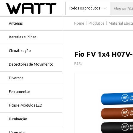
Antenas
Home
Produtos
Material Eléct
Baterias e Pilhas
Climatização
Fio FV 1x4 H07V-
REF.:
Detectores de Movimento
Diversos
Ferramentas
Fitas e Módulos LED
Iluminação
Lâmpadas