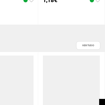
1,18
€
VER TUDO