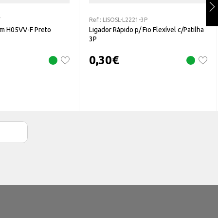
T
Ref.:
LISOSL-L2221-3P
m H05VV-F Preto
Ligador Rápido p/ Fio Flexível c/Patilha
3P
0,30
€