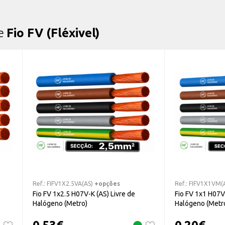
de
Fio FV (Fléxivel)
Ref.:
FIFV1X2.5VA(AS)
+opções
Ref.:
FIFV1X1VM(
Fio FV 1x2.5 H07V-K (AS) Livre de
Fio FV 1x1 H07V-
Halógeno (Metro)
Halógeno (Metr