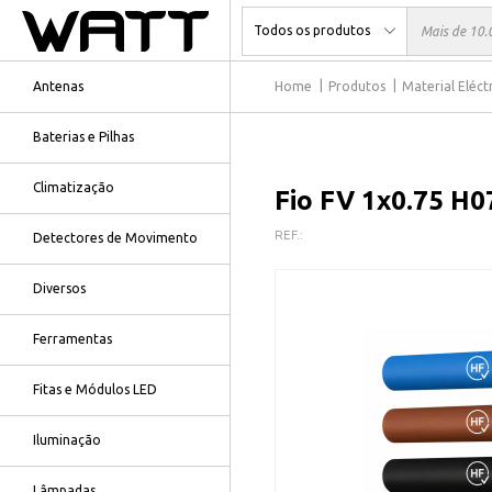
Antenas
Home
Produtos
Material Eléct
Baterias e Pilhas
Climatização
Fio FV 1x0.75 H0
REF.:
Detectores de Movimento
Diversos
Ferramentas
Fitas e Módulos LED
Iluminação
Lâmpadas