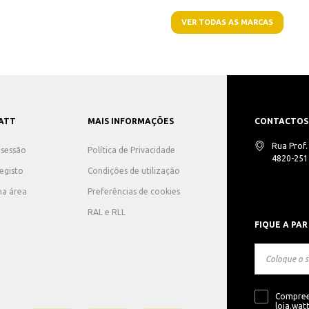
VER TODAS AS MARCAS
ATT
MAIS INFORMAÇÕES
CONTACTOS
Rua Prof
r sessão
Política de Privacidade
4820-251 
registo
Condições de utilização
ha área
Preferências de cookies
RAL e RLL
FIQUE A PAR
Compree
loja.watt