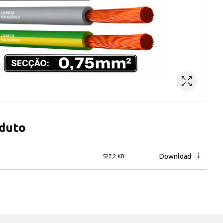
oduto
Download
527,2 KB