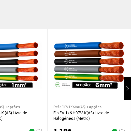
AS)
+opções
Ref.:
FIFV1X6VA(AS)
+opções
K (AS) Livre de
Fio FV 1x6 H07V-K(AS) Livre de
o)
Halogéneos (Metro)