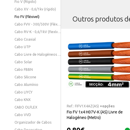
Fio V (Rígido)
Cabo XV - 0,6/1kv (rígido)
Fio FV (Fléxivel)
Outros produtos 
Cabo FVV - 300/500V (Fléxivel)
Cabo RV-K - 0,6/1kV (flexível)
Cabo Coaxial
Cabo UTP
Cabo Livre de Halogéneos - 0,6/1KV (Fléxivel)
Cabo Solar
Cabo FBBN
Cabo Silicone
Cabo Alumínio
Cabo LIYCY
Cabo KNX
Ref.:
FIFV1X4AZ(AS)
+opções
CABO OLFLEX
Fio FV 1x4 H07V-K (AS) Livre de
Cabo VVD
Halogéneo (Metro)
Organizador de Cabos
Cabo Decorativo