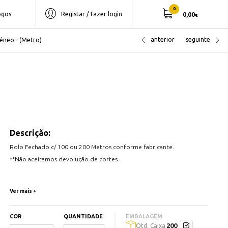
0
ogos
Registar / Fazer login
0,00
€
anterior
seguinte
géneo - (Metro)
Descrição:
Rolo Fechado c/ 100 ou 200 Metros conforme fabricante.
**Não aceitamos devolução de cortes.
Secção: 1x0.75mm2
Ver mais +
Estes cabos flexíveis e sem halogéneo são indicados para instalações
COR
QUANTIDADE
EMBALAGEM
fixas em locais de afluência pública e onde, em casode incêndio, a
200
Qtd. Caixa