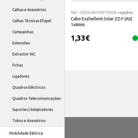
Calhas e Acessórios
Ref.:
CASOLAR1X6PT/BOB
+opções
Cabo Exzhellent-Solar ZZ-F (AS)
Calhas Técnicas Efapel
1x6mm
Campainhas
1,33
€
Extensões
Extractor WC
Fichas
Ligadores
Quadros Eléctricos
Quadros Telecomunicações
Suportes | Adaptadores
Tubos e Acessórios
Mobilidade Elétrica