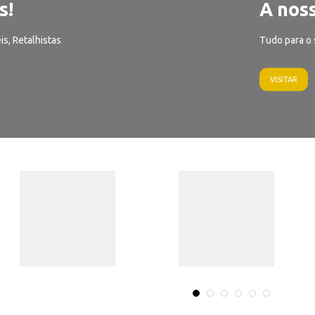
s!
A noss
is, Retalhistas
Tudo para o 
VISITAR