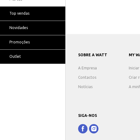
Top vendas
Novidades
Promoções
SOBRE A WATT
MY W
Outlet
A Empresa
Inicia
Contactos
Criar 
Notícias
A min
SIGA-NOS