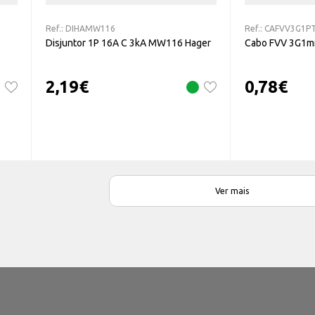
Ref.:
DIHAMW116
Ref.:
CAFVV3G1P
Disjuntor 1P 16A C 3kA MW116 Hager
Cabo FVV 3G1m
2,19
€
0,78
€
Ver mais