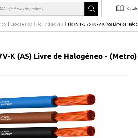
Catál
rico
Cabos e Fios
Fio FV (Fléxivel)
Fio FV 1x0.75 H07V-K (AS) Livre de Halo
7V-K (AS) Livre de Halogéneo - (Metro)