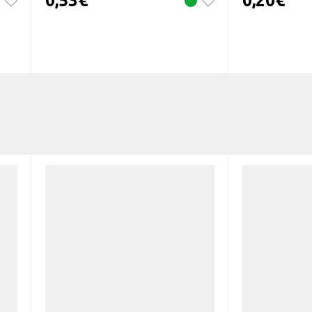
0,53
€
0,20
€