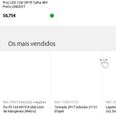
Proj. LED 12W 38º P/ Calha 48V
Preto LINEDOT
50,75
€
Os mais vendidos
Ref.:
FIFV1X4AZ(AS)
+opções
Ref.:
TOEF21131
Ref.:
L
Fio FV 1x4 H07V-K (AS) Livre
Tomada 2P+T Schucko 21131
Ligado
de Halogéneo (Metro)
Efapel
5x2.5