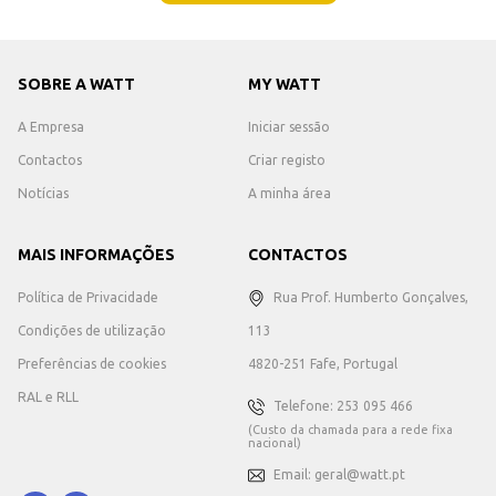
SOBRE A WATT
MY WATT
A Empresa
Iniciar sessão
Contactos
Criar registo
Notícias
A minha área
MAIS INFORMAÇÕES
CONTACTOS
Política de Privacidade
Rua Prof. Humberto Gonçalves,
Condições de utilização
113
Preferências de cookies
4820-251 Fafe, Portugal
RAL e RLL
Telefone: 253 095 466
(Custo da chamada para a rede fixa
nacional)
Email: geral@watt.pt