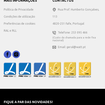
MAIS INFORMAÇÕES
CONTACTOS
Política de Privacidade
Rua Prof. Humberto Gonçalves,
Condições de utilização
113
Preferências de cookies
4820-251 Fafe, Portugal
RAL e RLL
Telefone: 253 095 466
(Custo da chamada para a rede fixa
nacional)
Email: geral@watt.pt
FIQUE A PAR DAS NOVIDADES!