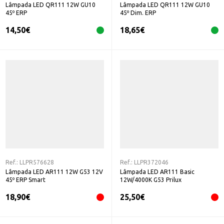
Lâmpada LED QR111 12W GU10
Lâmpada LED QR111 12W GU10
45º ERP
45º Dim. ERP
14,50
€
18,65
€
Ref.:
LLPR576628
Ref.:
LLPR372046
Lâmpada LED AR111 12W G53 12V
Lâmpada LED AR111 Basic
45º ERP Smart
12W/4000K G53 Prilux
18,90
€
25,50
€