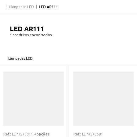
Lâmpadas LED
LED AR111
LED AR111
5 produtos encontrados
Lâmpadas LED
Ref.:
LLPR576611
+opções
Ref.:
LLPR576581