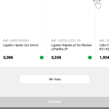
Ref.:
LIEK01060001
Ref.:
LISOSL-L2221-3P
Ref.:
C
Ligador rápido 2x2.5mm2
Ligador Rápido p/ Fio Flexível
Cabo 
c/Patilha 3P
RZ1-K(
0,08
€
0,30
€
1,93
Ver mais
FILTRAR