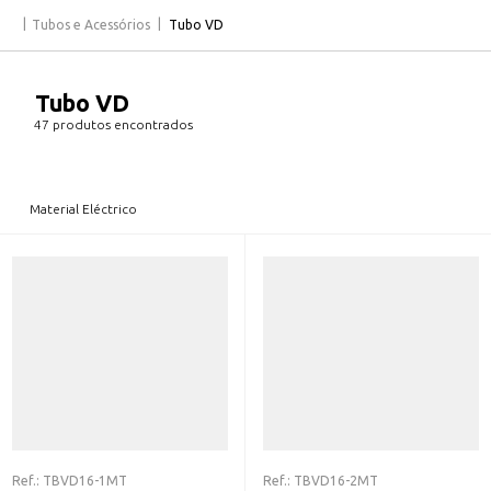
Tubos e Acessórios
Tubo VD
Tubo VD
47 produtos encontrados
Material Eléctrico
Ref.:
TBVD16-1MT
Ref.:
TBVD16-2MT