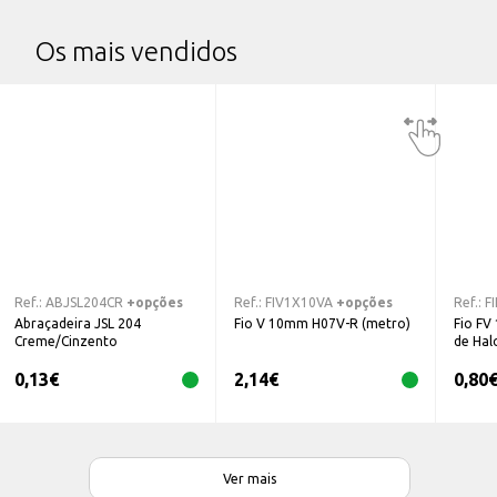
Os mais vendidos
Ref.:
ABJSL204CR
+opções
Ref.:
FIV1X10VA
+opções
Ref.:
F
Abraçadeira JSL 204
Fio V 10mm H07V-R (metro)
Fio FV 
Creme/Cinzento
de Hal
0,13
€
2,14
€
0,80
Ver mais