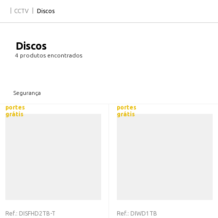
CCTV
Discos
Discos
4 produtos encontrados
Segurança
portes
portes
grátis
grátis
Ref.:
DISFHD2TB-T
Ref.:
DIWD1TB