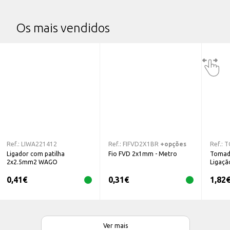
Os mais vendidos
Ref.:
LIWA221412
Ref.:
FIFVD2X1BR
+opções
Ref.:
T
Ligador com patilha
Fio FVD 2x1mm - Metro
Tomad
2x2.5mm2 WAGO
Ligaçã
0,41
€
0,31
€
1,82
Ver mais