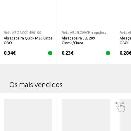
Ref.:
ABOBO21490100
Ref.:
ABJSL209CR
+opções
Ref.:
A
Abraçadeira Quick M20 Cinza
Abraçadeira JSL 209
Abraça
OBO
Creme/Cinza
OBO
0,34
€
0,23
€
0,28
Os mais vendidos