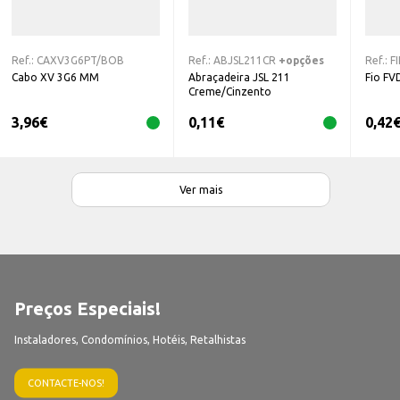
Ref.:
CAXV3G6PT/BOB
Ref.:
ABJSL211CR
+opções
Ref.:
F
Cabo XV 3G6 MM
Abraçadeira JSL 211
Fio FV
Creme/Cinzento
3,96
€
0,11
€
0,42
Ver mais
Preços Especiais!
Instaladores, Condomínios, Hotéis, Retalhistas
CONTACTE-NOS!