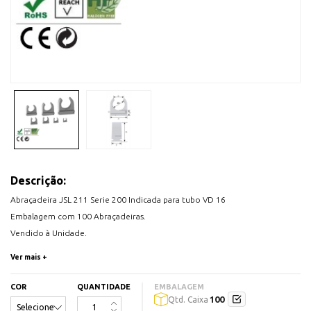
Descrição:
Abraçadeira JSL 211 Serie 200 Indicada para tubo VD 16
Embalagem com 100 Abraçadeiras.
Vendido à Unidade.
Caixa com 100 unidades
Ver mais +
Medidas (mm):
A- 21,5 B-15,3 C-10 D-25,6 E-11 F-16
COR
QUANTIDADE
EMBALAGEM
100
Qtd. Caixa
Disponível na cor: Creme Cinzento.