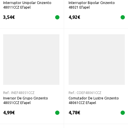
Interruptor Unipolar Cinzento
Interruptor Bipolar Cinzento
48011CCZ Efapel
48021 Efapel
3,54
€
4,92
€
Ref.:
INEF48051CCZ
Ref.:
COEF48061CCZ
Inversor De Grupo Cinzento
Comutador De Lustre Cinzento
48051CCZ Efapel
48061CCZ Efapel
4,99
€
4,78
€