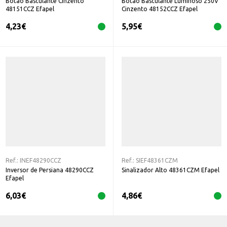
Botão Basculante Cinzento
Botão Basculante Luminoso 250V
48151CCZ Efapel
Cinzento 48152CCZ Efapel
4,23
€
5,95
€
Ref.:
INEF48290CCZ
Ref.:
SIEF48361CZM
Inversor de Persiana 48290CCZ
Sinalizador Alto 48361CZM Efapel
Efapel
6,03
€
4,86
€