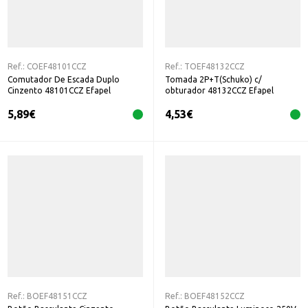
Ref.:
COEF48101CCZ
Ref.:
TOEF48132CCZ
Comutador De Escada Duplo
Tomada 2P+T(Schuko) c/
Cinzento 48101CCZ Efapel
obturador 48132CCZ Efapel
5,89
€
4,53
€
Ref.:
BOEF48151CCZ
Ref.:
BOEF48152CCZ