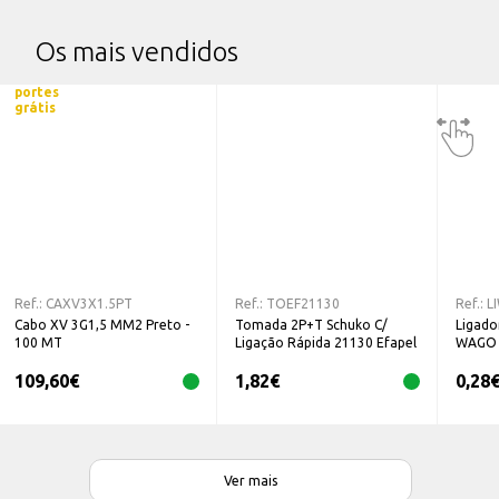
Os mais vendidos
portes
grátis
Ref.:
CAXV3X1.5PT
Ref.:
TOEF21130
Ref.:
L
Cabo XV 3G1,5 MM2 Preto -
Tomada 2P+T Schuko C/
Ligado
100 MT
Ligação Rápida 21130 Efapel
WAGO
109,60
€
1,82
€
0,28
Ver mais