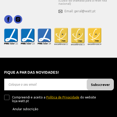
(Custo da chamada para a rede fixa
nacional)
Email: geral@watt.pt
FIQUE A PAR DAS NOVIDADES!
Subscrever
Compreendi e aceito a
Política de Privacidade
do website
loja.watt.pt
Anular subscrição