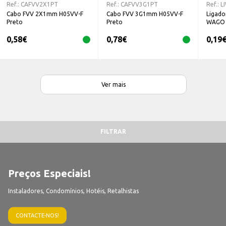
Ref.:
CAFVV2X1PT
Ref.:
CAFVV3G1PT
Ref.:
L
Cabo FVV 2X1mm H05VV-F
Cabo FVV 3G1mm H05VV-F
Ligado
Preto
Preto
WAGO
0,58
€
0,78
€
0,19
Ver mais
FILTRAR
Preços Especiais!
Instaladores, Condomínios, Hotéis, Retalhistas
CONTACTE-NOS!