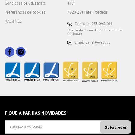
Condições de utilização
113
Preferências de cookies
4820-251 Fafe, Portugal
RAL e RLL
Telefone: 253 095 466
(Custo da chamada para a rede fixa
nacional)
Email: geral@watt.pt
FIQUE A PAR DAS NOVIDADES!
Subscrever