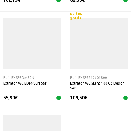
102,15
€
82,50
€
portes
grátis
Ref.:
EXSPEDM80N
Ref.:
EXSP5210601800
Extrator WC EDM-80N S&P
Extrator WC Silent 100 CZ Design
S&P
55,90
€
109,50
€