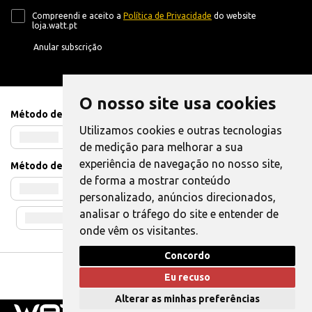
Compreendi e aceito a
Política de Privacidade
do website
loja.watt.pt
Anular subscrição
O nosso site usa cookies
Método de Pagamento
Utilizamos cookies e outras tecnologias
de medição para melhorar a sua
experiência de navegação no nosso site,
Método de Envio
de forma a mostrar conteúdo
personalizado, anúncios direcionados,
analisar o tráfego do site e entender de
onde vêm os visitantes.
Concordo
Livro de Reclamações
|
Também pode Elogiar
Eu recuso
WATT © 2025. Todos os direitos reservados.
Alterar as minhas preferências
0