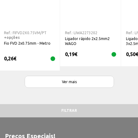
Ref.:
FIFVD2X0.75VM/PT
Ref.:
LIWA2273202
Ref.:
L
+opções
Ligador rápido 2x2.5mm2
Ligado
Fio FVD 2x0.75mm - Metro
WAGO
3x2.5
0,19
€
0,50
0,26
€
Ver mais
FILTRAR
Preços Especiais!