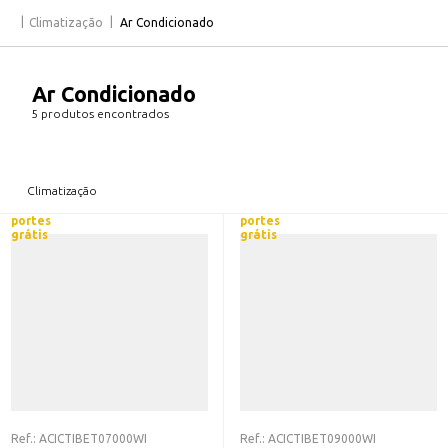
Climatização
Ar Condicionado
Ar Condicionado
5 produtos encontrados
Climatização
portes
portes
grátis
grátis
Ref.:
ACICTIBET07000WI
Ref.:
ACICTIBET09000WI