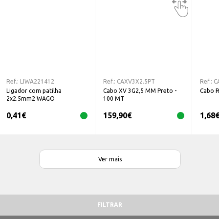
Ref.:
LIWA221412
Ref.:
CAXV3X2.5PT
Ref.:
C
Ligador com patilha
Cabo XV 3G2,5 MM Preto -
Cabo 
2x2.5mm2 WAGO
100 MT
0,41
€
159,90
€
1,68
Ver mais
FILTRAR