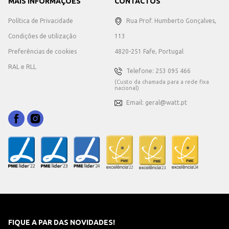
MAIS INFORMAÇÕES
CONTACTOS
Política de Privacidade
Rua Prof. Humberto Gonçalves,
Condições de utilização
113
Preferências de cookies
4820-251 Fafe, Portugal
RAL e RLL
Telefone: 253 095 466
(Custo da chamada para a rede fixa
nacional)
Email: geral@watt.pt
FIQUE A PAR DAS NOVIDADES!