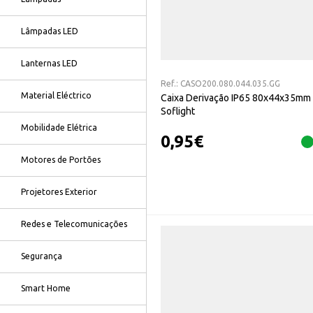
Lâmpadas LED
Lanternas LED
Ref.:
CASO200.080.044.035.GG
Material Eléctrico
Caixa Derivação IP65 80x44x35mm
Soflight
Mobilidade Elétrica
0,95
€
Motores de Portões
Projetores Exterior
Redes e Telecomunicações
Segurança
Smart Home