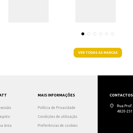
VER TODAS AS MARCAS
ATT
MAIS INFORMAÇÕES
CONTACTOS
Rua Prof
r sessão
Política de Privacidade
4820-251 
registo
Condições de utilização
ha área
Preferências de cookies