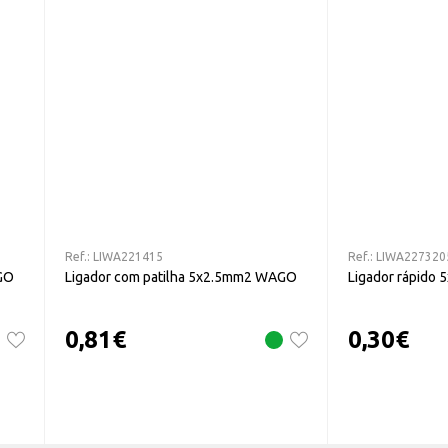
Ref.:
LIWA221415
Ref.:
LIWA227320
GO
Ligador com patilha 5x2.5mm2 WAGO
Ligador rápido
0,81
€
0,30
€