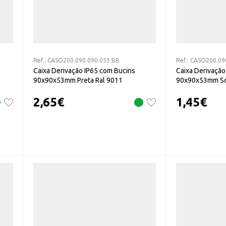
Ref.:
CASO200.090.090.053.BB
Ref.:
CASO200.09
Caixa Derivação IP65 com Bucins
Caixa Derivação
90x90x53mm Preta Ral 9011
90x90x53mm So
2,65
€
1,45
€