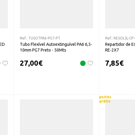
Ref.:
TUSOTPA6-PG7-PT
Ref.:
RESOLSL-CP
LED
Tubo Flexível Autoextinguível PA6 6,5-
Repartidor de E
10mm PG7 Preto - 50Mts
RE-2X7
27,00
€
7,85
€
portes
grátis