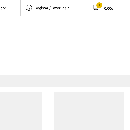
0
ogos
Registar / Fazer login
0,00
€