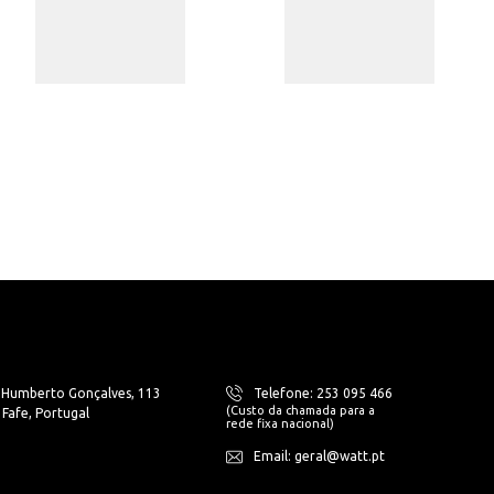
. Humberto Gonçalves, 113
Telefone: 253 095 466
(Custo da chamada para a
Fafe, Portugal
rede fixa nacional)
Email: geral@watt.pt