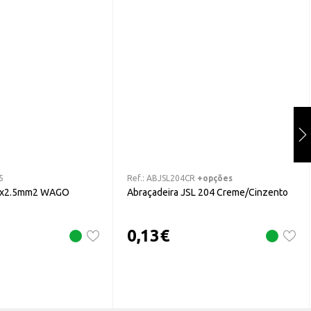
5
Ref.:
ABJSL204CR
+opções
 5x2.5mm2 WAGO
Abraçadeira JSL 204 Creme/Cinzento
0,13
€