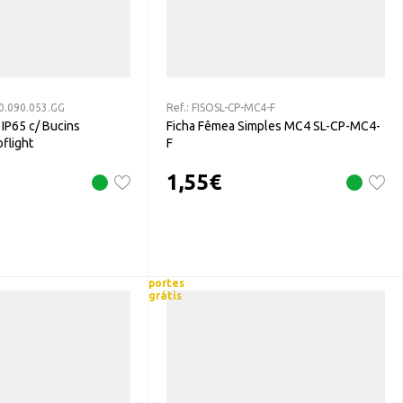
0.090.053.GG
Ref.:
FISOSL-CP-MC4-F
 IP65 c/ Bucins
Ficha Fêmea Simples MC4 SL-CP-MC4-
flight
F
1,55
€
portes
grátis