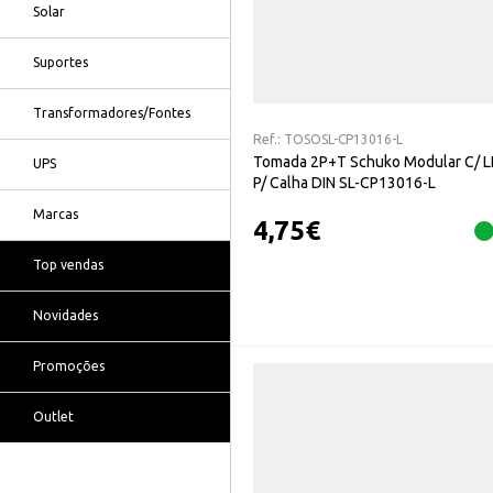
Solar
Suportes
Transformadores/Fontes
Ref.:
TOSOSL-CP13016-L
Tomada 2P+T Schuko Modular C/ 
UPS
P/ Calha DIN SL-CP13016-L
Marcas
4,75
€
Top vendas
Novidades
Promoções
Outlet