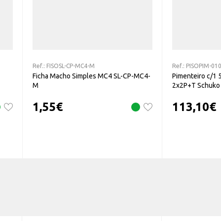
Ref.:
FISOSL-CP-MC4-M
Ref.:
PISOPIM-01
Ficha Macho Simples MC4 SL-CP-MC4-
Pimenteiro c/1
M
2x2P+T Schuko
1,55
€
113,10
€