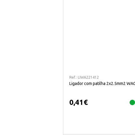
Ref.:
LIWA221412
Ligador com patilha 2x2.5mm2 WA
0,41
€