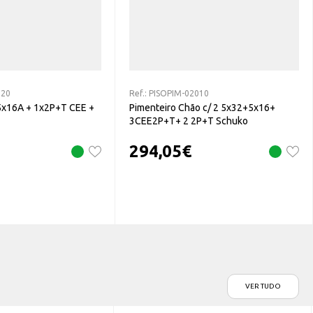
020
Ref.:
PISOPIM-02010
 5x16A + 1x2P+T CEE +
Pimenteiro Chão c/ 2 5x32+5x16+
3CEE2P+T+ 2 2P+T Schuko
294,05
€
VER TUDO