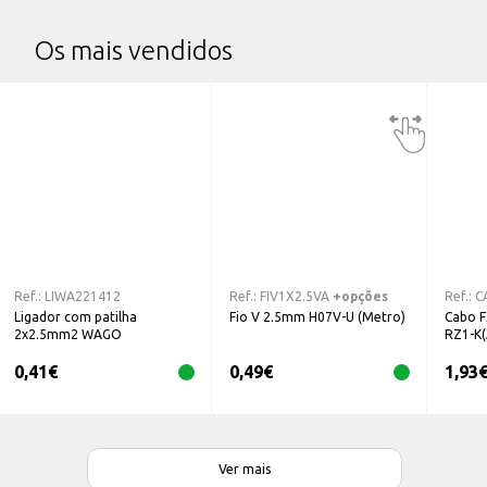
Os mais vendidos
Ref.:
LIWA221412
Ref.:
FIV1X2.5VA
+opções
Ref.:
C
Ligador com patilha
Fio V 2.5mm H07V-U (Metro)
Cabo 
2x2.5mm2 WAGO
RZ1-K(
0,41
€
0,49
€
1,93
Ver mais