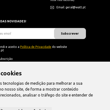
rede fixa nacional)
Email: geral@watt.pt
 DAS NOVIDADES!
Subscrever
ndi e aceito a
Política de Privacidade
do website
.pt
ubscrição
 cookies
as tecnologias de medição para melhorar a sua
no nosso site, de forma a mostrar conteúdo
recionados, analisar o tráfego do site e entender de
nvio