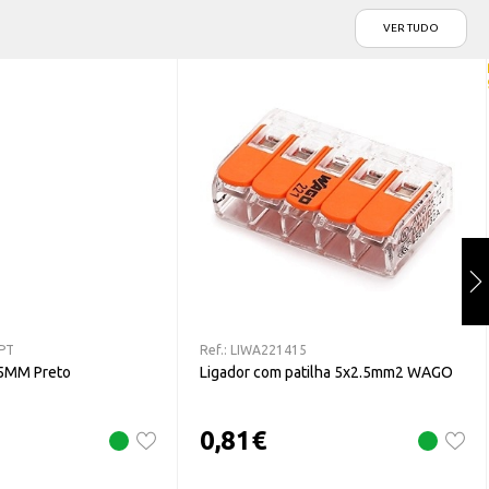
VER TUDO
PT
Ref.:
LIWA221415
,5MM Preto
Ligador com patilha 5x2.5mm2 WAGO
0,81
€