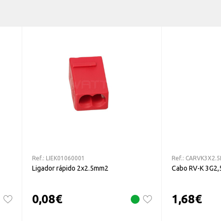
Ref.:
LIEK01060001
Ref.:
CARVK3X2.5
Ligador rápido 2x2.5mm2
Cabo RV-K 3G2
0,08
€
1,68
€