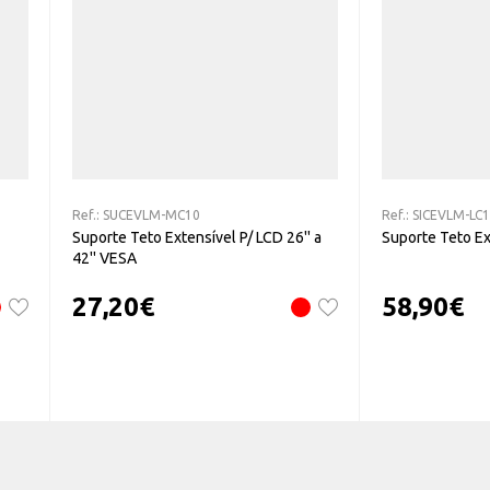
Ref.:
SUCEVLM-MC10
Ref.:
SICEVLM-LC
Suporte Teto Extensível P/ LCD 26'' a
Suporte Teto Ext
42'' VESA
27,20
€
58,90
€