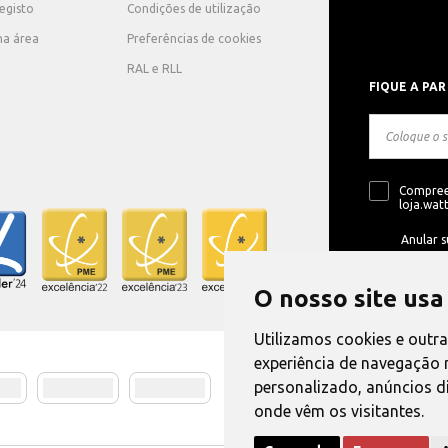
registo
Condições de utilização
ha área
Preferências de cookies
RAL e RLL
FIQUE A PAR
Compree
loja.watt
Anular s
O nosso site usa
Utilizamos cookies e outr
experiência de navegação 
personalizado, anúncios di
Método de E
onde vêm os visitantes.