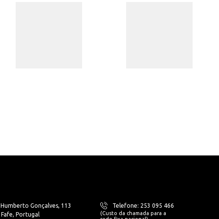
. Humberto Gonçalves, 113
Telefone: 253 095 466
(Custo da chamada para a
Fafe, Portugal