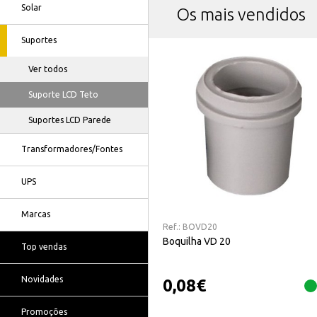
Solar
Os mais vendidos
Suportes
Ver todos
Suporte LCD Teto
Suportes LCD Parede
Transformadores/Fontes
UPS
Marcas
Ref.:
BOVD20
Boquilha VD 20
Top vendas
Novidades
0,08
€
Promoções