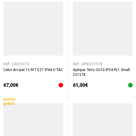
Ref.:
CAVC3673
Ref.:
APID251578
Cabo Arraial 15 MT E27 IP44 V-TAC
Aplique Teto GU10 IP54 PL1 Small
251578
67,00
€
61,00
€
portes
grátis