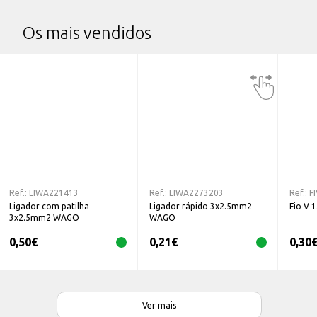
Os mais vendidos
Ref.:
LIWA221413
Ref.:
LIWA2273203
Ref.:
F
Ligador com patilha
Ligador rápido 3x2.5mm2
Fio V 
3x2.5mm2 WAGO
WAGO
0,50
€
0,21
€
0,30
Ver mais