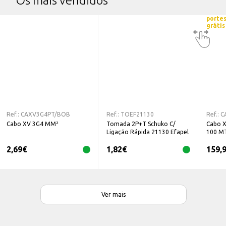
Os mais vendidos
porte
grátis
Ref.:
CAXV3G4PT/BOB
Ref.:
TOEF21130
Ref.:
C
Cabo XV 3G4 MM²
Tomada 2P+T Schuko C/
Cabo X
Ligação Rápida 21130 Efapel
100 M
2,69
€
1,82
€
159,
Ver mais