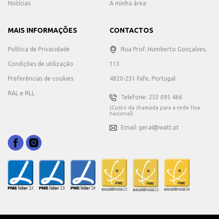
Notícias
A minha área
MAIS INFORMAÇÕES
CONTACTOS
Política de Privacidade
Rua Prof. Humberto Gonçalves,
Condições de utilização
113
Preferências de cookies
4820-251 Fafe, Portugal
RAL e RLL
Telefone: 253 095 466
(Custo da chamada para a rede fixa
nacional)
Email: geral@watt.pt