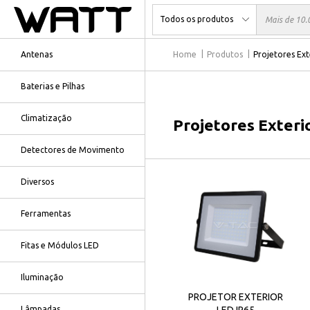
Antenas
Home
Produtos
Projetores Ext
Baterias e Pilhas
Climatização
Projetores Exteri
Detectores de Movimento
Diversos
Ferramentas
Fitas e Módulos LED
Iluminação
PROJETOR EXTERIOR
LED IP65
Lâmpadas