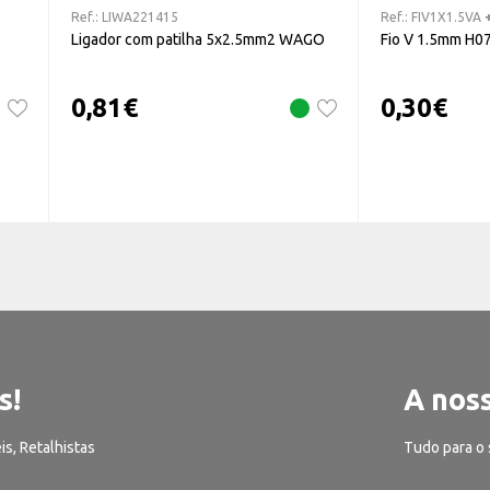
Ref.:
LIWA221415
Ref.:
FIV1X1.5VA
Ligador com patilha 5x2.5mm2 WAGO
Fio V 1.5mm H0
0,81
€
0,30
€
s!
A noss
is, Retalhistas
Tudo para o 