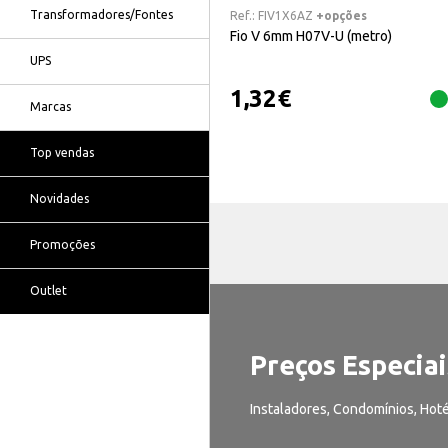
Transformadores/Fontes
Ref.:
FIV1X6AZ
+opções
Fio V 6mm H07V-U (metro)
UPS
1,32
€
Marcas
Top vendas
Novidades
Promoções
Outlet
Preços Especiai
Instaladores, Condomínios, Hoté