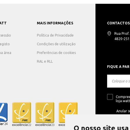
ATT
MAIS INFORMAÇÕES
CONTACTOS
Rua Prof
r sessão
Política de Privacidade
4820-251 
registo
Condições de utilização
ha área
Preferências de cookies
RAL e RLL
FIQUE A PAR
Compree
loja.watt
Anular s
O nosso site usa