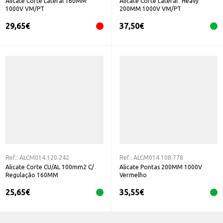
Alicate Corte Lateral 160MM
Alicate Corte Lateral "Heavy"
1000V VM/PT
200MM 1000V VM/PT
29,65
€
37,50
€
Ref.:
ALCM014.120.242
Ref.:
ALCM014.108.778
Alicate Corte CU/AL 100mm2 C/
Alicate Pontas 200MM 1000V
Regulação 160MM
Vermelho
25,65
€
35,55
€