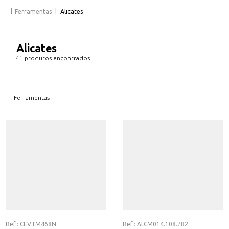
Ferramentas
Alicates
Alicates
41 produtos encontrados
Ferramentas
Ref.:
CEVTM468N
Ref.:
ALCM014.108.782