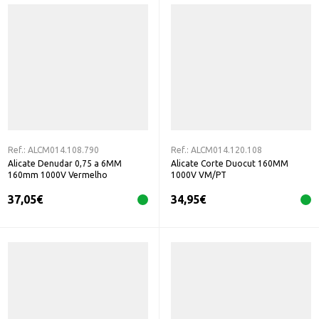
Ref.:
ALCM014.108.790
Ref.:
ALCM014.120.108
Alicate Denudar 0,75 a 6MM
Alicate Corte Duocut 160MM
160mm 1000V Vermelho
1000V VM/PT
37,05
€
34,95
€