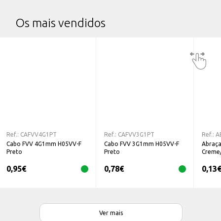
Os mais vendidos
Ref.:
CAFVV4G1PT
Ref.:
CAFVV3G1PT
Ref.:
A
Cabo FVV 4G1mm H05VV-F
Cabo FVV 3G1mm H05VV-F
Abraça
Preto
Preto
Creme
0,95
€
0,78
€
0,13
Ver mais