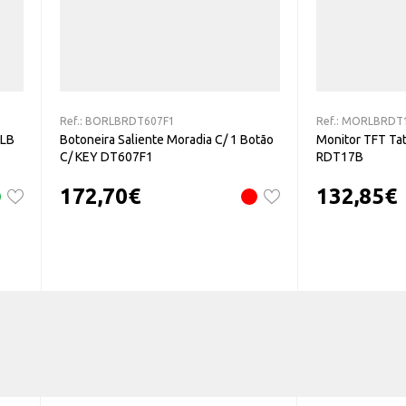
Ref.:
BORLBRDT607F1
Ref.:
MORLBRDT
RLB
Botoneira Saliente Moradia C/ 1 Botão
Monitor TFT Tati
C/ KEY DT607F1
RDT17B
172,70
€
132,85
€