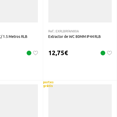
Ref.:
EXRLBRFAN80A
C/ 1.5 Metros RLB
Extractor de WC 80MM IP44 RLB
12,75
€
portes
grátis