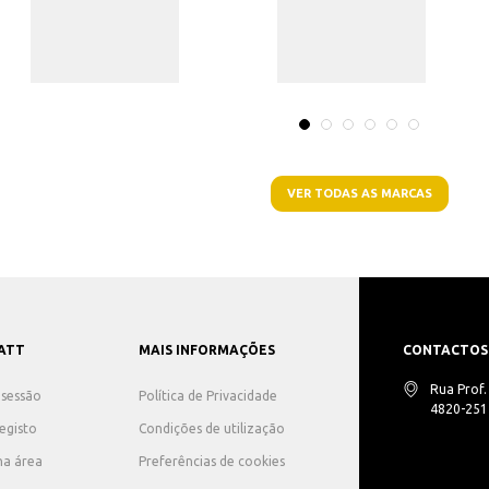
VER TODAS AS MARCAS
ATT
MAIS INFORMAÇÕES
CONTACTOS
Rua Prof
r sessão
Política de Privacidade
4820-251 
registo
Condições de utilização
ha área
Preferências de cookies