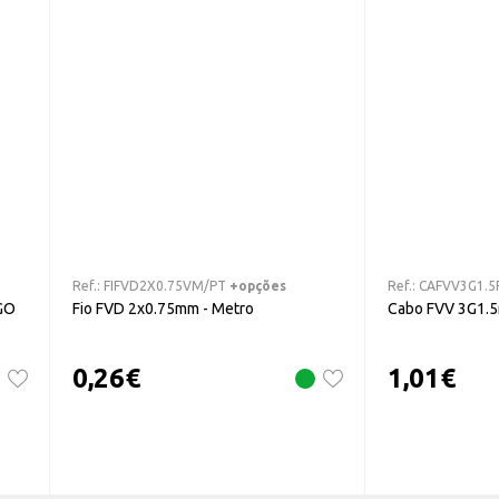
Ref.:
FIFVD2X0.75VM/PT
+opções
Ref.:
CAFVV3G1.5
GO
Fio FVD 2x0.75mm - Metro
Cabo FVV 3G1.
0,26
€
1,01
€