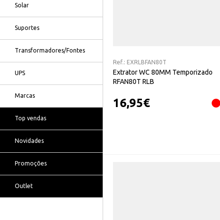
Solar
Suportes
Transformadores/Fontes
Ref.:
EXRLBFAN80T
Extrator WC 80MM Temporizado
UPS
RFAN80T RLB
Marcas
16,95
€
Top vendas
Novidades
Promoções
Outlet