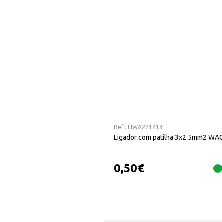
Ref.:
LIWA221413
Ligador com patilha 3x2.5mm2 WA
0,50
€