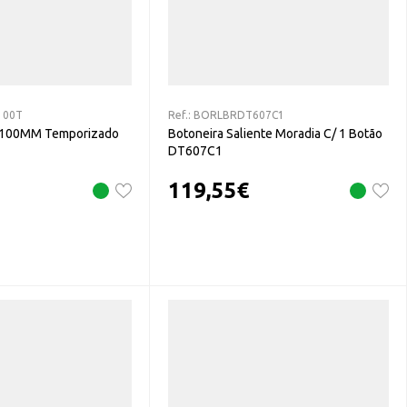
100T
Ref.:
BORLBRDT607C1
C 100MM Temporizado
Botoneira Saliente Moradia C/ 1 Botão
DT607C1
119,55
€