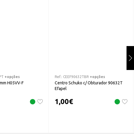
PT
+opções
Ref.:
CEEF90632TBR
+opções
5mm H05VV-F
Centro Schuko c/ Obturador 90632T
Efapel
1,00
€