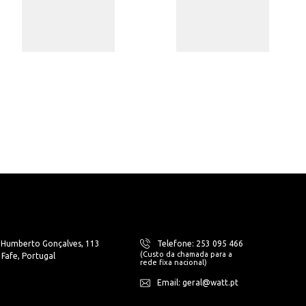
. Humberto Gonçalves, 113
Telefone: 253 095 466
(Custo da chamada para a
Fafe, Portugal
rede fixa nacional)
Email: geral@watt.pt