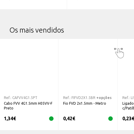
Os mais vendidos
Ref.:
CAFVV4G1.5PT
Ref.:
FIFVD2X1.5BR
+opções
Ref.:
L
Cabo FVV 4G1.5mm H05VV-F
Fio FVD 2x1.5mm - Metro
Ligador
Preto
c/Pati
1,34
€
0,42
€
0,23