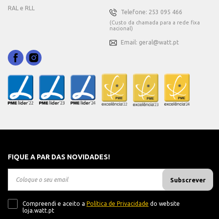
RAL e RLL
Telefone: 253 095 466
(Custo da chamada para a rede fixa
nacional)
Email: geral@watt.pt
FIQUE A PAR DAS NOVIDADES!
Subscrever
Compreendi e aceito a
Política de Privacidade
do website
loja.watt.pt