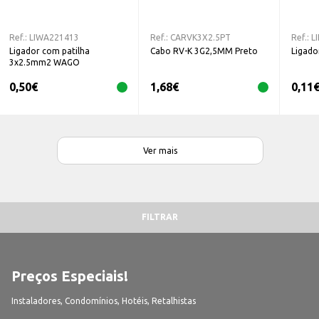
Ref.:
LIWA221413
Ref.:
CARVK3X2.5PT
Ref.:
L
Ligador com patilha
Cabo RV-K 3G2,5MM Preto
Ligado
3x2.5mm2 WAGO
0,50
€
1,68
€
0,11
Ver mais
FILTRAR
Preços Especiais!
Instaladores, Condomínios, Hotéis, Retalhistas