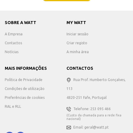
SOBRE A WATT
MY WATT
A Empresa
Iniciar sessão
Contactos
Criar registo
Notícias
A minha área
MAIS INFORMAÇÕES
CONTACTOS
Política de Privacidade
Rua Prof. Humberto Gonçalves,
Condições de utilização
113
Preferências de cookies
4820-251 Fafe, Portugal
RAL e RLL
Telefone: 253 095 466
(Custo da chamada para a rede fixa
nacional)
Email: geral@watt.pt