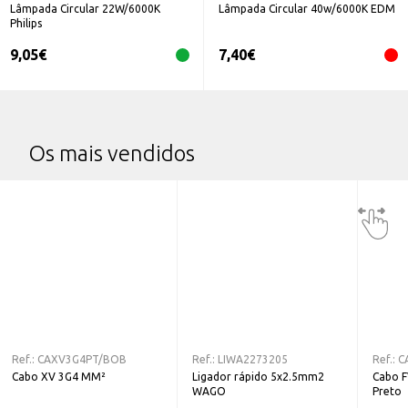
Lâmpada Circular 22W/6000K
Lâmpada Circular 40w/6000K EDM
Philips
9,05
€
7,40
€
Os mais vendidos
Ref.:
CAXV3G4PT/BOB
Ref.:
LIWA2273205
Ref.:
C
Cabo XV 3G4 MM²
Ligador rápido 5x2.5mm2
Cabo 
WAGO
Preto