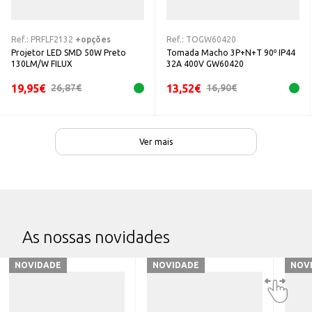
Ref.:
PRFLF2132
+opções
Ref.:
TOGW60420
Projetor LED SMD 50W Preto
Tomada Macho 3P+N+T 90º IP44
130LM/W FILUX
32A 400V GW60420
19,95
€
13,52
€
26,87
€
16,90
€
Ver mais
As nossas novidades
NOVIDADE
NOVIDADE
NOV