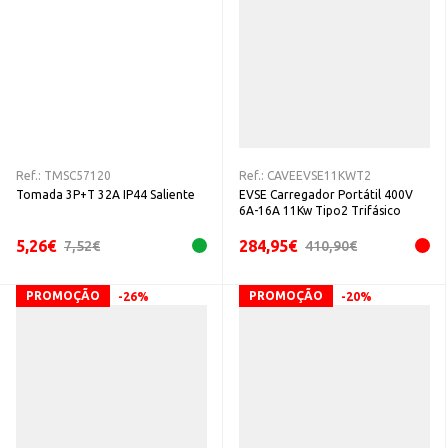
Ref.:
TMSC57120
Ref.:
CAVEEVSE11KWT2
Tomada 3P+T 32A IP44 Saliente
EVSE Carregador Portátil 400V
6A-16A 11Kw Tipo2 Trifásico
5,26
€
284,95
€
7,52
€
410,90
€
PROMOÇÃO
PROMOÇÃO
-26%
-20%