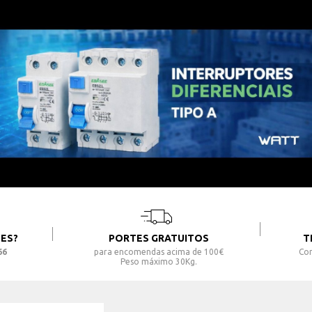
ES?
PORTES GRATUITOS
T
66
para encomendas acima de 100€
Con
Peso máximo 30Kg.