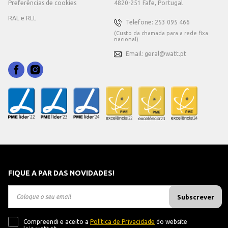
Preferências de cookies
4820-251 Fafe, Portugal
RAL e RLL
Telefone: 253 095 466
(Custo da chamada para a rede fixa
nacional)
Email: geral@watt.pt
FIQUE A PAR DAS NOVIDADES!
Subscrever
Compreendi e aceito a
Política de Privacidade
do website