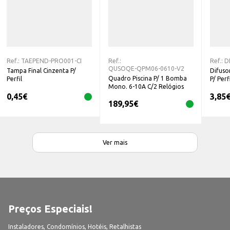
Ref.:
TAEPEND-PRO001-CI
Ref.:
Ref.:
D
QUSOQE-QPM06-0610-V2
Tampa Final Cinzenta P/
Difuso
Quadro Piscina P/ 1 Bomba
Perfil
P/ Perf
Mono. 6-10A C/2 Relógios
em Cx. SL-07-330
0,45
€
3,85
189,95
€
Ver mais
Preços Especiais!
Instaladores, Condomínios, Hotéis, Retalhistas