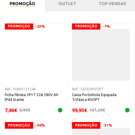
PROMOÇÃO
OUTLET
TOP VENDAS
PROMOÇÃO
PROMOÇÃO
-25%
-7%
Ref.:
FISM3133246
Ref.:
CATEVKVOPT
Ficha Fêmea 3P+T 32A 380V 6H
Caixa Portinhola Equipada
IP44 Scame
Trifásica KVOPT
7,46
€
99,95
€
9,95
€
107,20
€
PROMOÇÃO
PROMOÇÃO
-30%
-31%