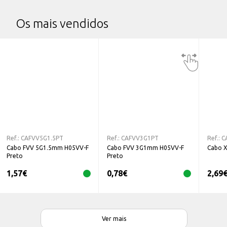
Os mais vendidos
Ref.:
CAFVV5G1.5PT
Ref.:
CAFVV3G1PT
Ref.:
C
Cabo FVV 5G1.5mm H05VV-F
Cabo FVV 3G1mm H05VV-F
Cabo 
Preto
Preto
1,57
€
0,78
€
2,69
Ver mais