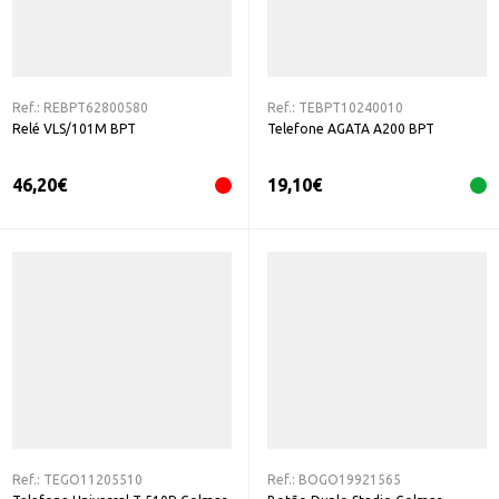
Ref.:
REBPT62800580
Ref.:
TEBPT10240010
Relé VLS/101M BPT
Telefone AGATA A200 BPT
46,20
€
19,10
€
Ref.:
TEGO11205510
Ref.:
BOGO19921565