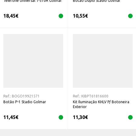
Telefone Universal T-510R Golmar
Botão Duplo Stadio Golmar
18,45
€
10,55
€
Ref.:
BOGO19921571
Ref.:
KIBPT61816600
Botão P-1 Stadio Golmar
Kit Iluminação KHLV P/ Botoneira
Exterior
11,45
€
11,30
€