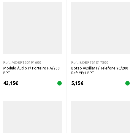
Ref.:
MOBPT60191600
Ref.:
BOBPT61817800
Módulo Áudio P/ Porteiro HA/200
Botão Auxiliar P/ Telefone YC/200
BPT
Ref: YP/1 BPT
42,15
€
5,15
€