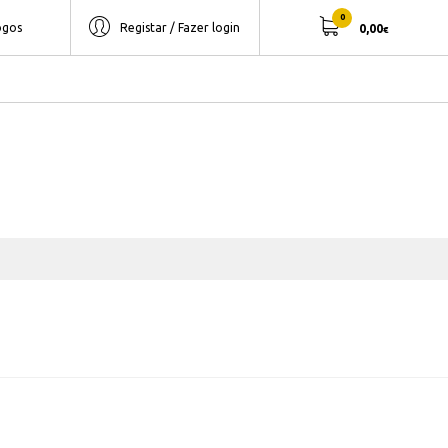
0
ogos
Registar / Fazer login
0,00
€