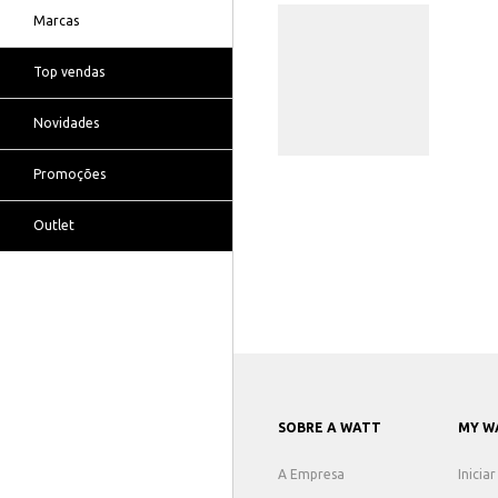
Marcas
Top vendas
Novidades
Promoções
Outlet
SOBRE A WATT
MY W
A Empresa
Inicia