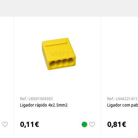
Ref.:
LIEK01060003
Ref.:
LIWA221415
Ligador rápido 4x2.5mm2
Ligador com pa
0,11
€
0,81
€