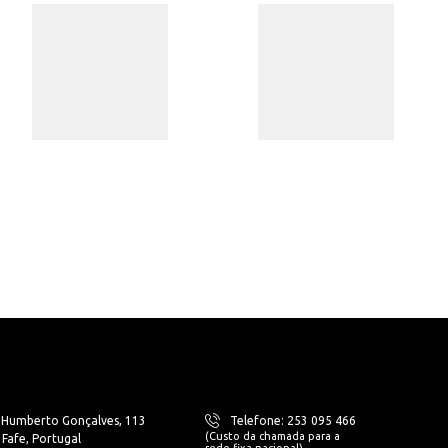
. Humberto Gonçalves, 113
Telefone: 253 095 466
(Custo da chamada para a
Fafe, Portugal