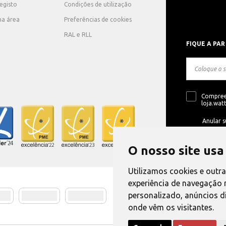
registo
Condições de utilização
ha área
Preferências de cookies
RAL e RLL
FIQUE A PAR
Compree
loja.watt
Anular s
O nosso site usa
Utilizamos cookies e outr
experiência de navegação 
personalizado, anúncios di
Método de E
onde vêm os visitantes.