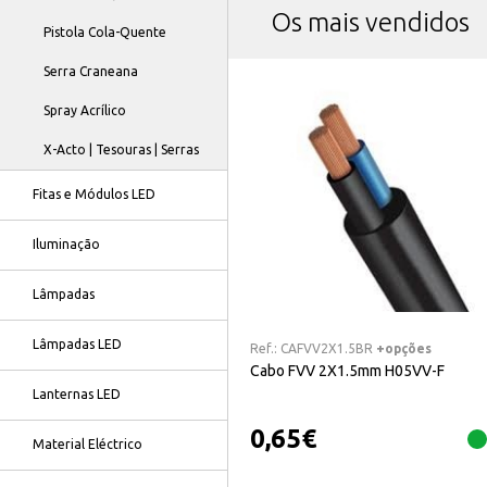
Os mais vendidos
Pistola Cola-Quente
Serra Craneana
Spray Acrílico
X-Acto | Tesouras | Serras
Fitas e Módulos LED
Iluminação
Lâmpadas
Lâmpadas LED
Ref.:
CAFVV2X1.5BR
+opções
Cabo FVV 2X1.5mm H05VV-F
Lanternas LED
0,65
€
Material Eléctrico