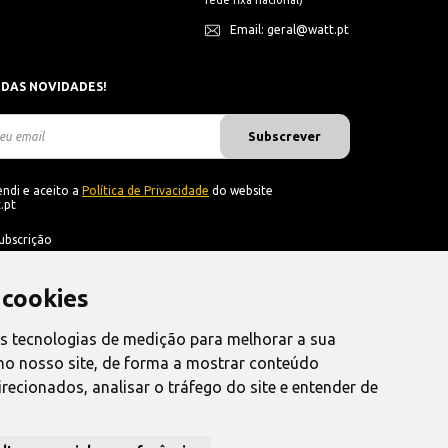
rede fixa nacional)
Email: geral@watt.pt
 DAS NOVIDADES!
Subscrever
ndi e aceito a
Política de Privacidade
do website
.pt
ubscrição
 cookies
as tecnologias de medição para melhorar a sua
no nosso site, de forma a mostrar conteúdo
recionados, analisar o tráfego do site e entender de
nvio