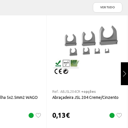
VER TUDO
Ref.:
ABJSL204CR
+opções
tilha 5x2.5mm2 WAGO
Abraçadeira JSL 204 Creme/Cinzento
0,13
€