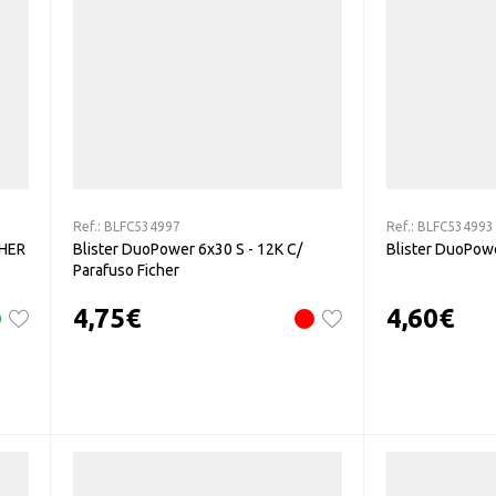
Ref.:
BLFC534997
Ref.:
BLFC534993
CHER
Blister DuoPower 6x30 S - 12K C/
Blister DuoPowe
Parafuso Ficher
4,75
€
4,60
€