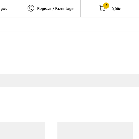
0
ogos
Registar / Fazer login
0,00
€