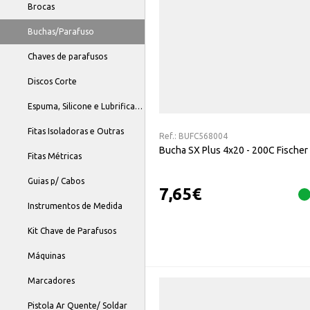
Brocas
Buchas/Parafuso
Chaves de parafusos
Discos Corte
Espuma, Silicone e Lubrificantes
Fitas Isoladoras e Outras
Ref.:
BUFC568004
Bucha SX Plus 4x20 - 200C Fischer
Fitas Métricas
Guias p/ Cabos
7,65
€
Instrumentos de Medida
Kit Chave de Parafusos
Máquinas
Marcadores
Pistola Ar Quente/ Soldar