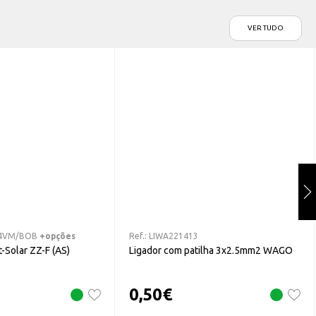
VER TUDO
4VM/BOB
+opções
Ref.:
LIWA221413
-Solar ZZ-F (AS)
Ligador com patilha 3x2.5mm2 WAGO
0,50
€