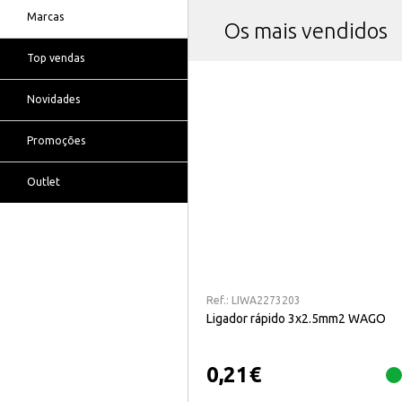
Marcas
Os mais vendidos
Top vendas
Novidades
Promoções
Outlet
Ref.:
LIWA2273203
Ligador rápido 3x2.5mm2 WAGO
0,21
€