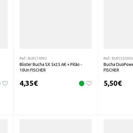
Ref.:
BUFC14905
Ref.:
BUFC555005
Blister Bucha SX 5x25 AK + Pitão -
Bucha DuoPowe
10Un FISCHER
FISCHER
4,35
€
5,50
€