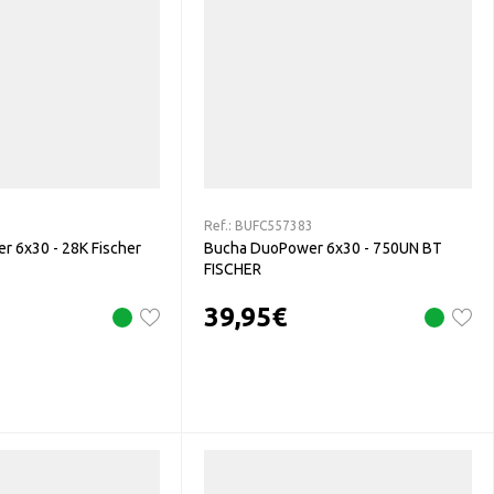
Ref.:
BUFC557383
r 6x30 - 28K Fischer
Bucha DuoPower 6x30 - 750UN BT
FISCHER
39,95
€