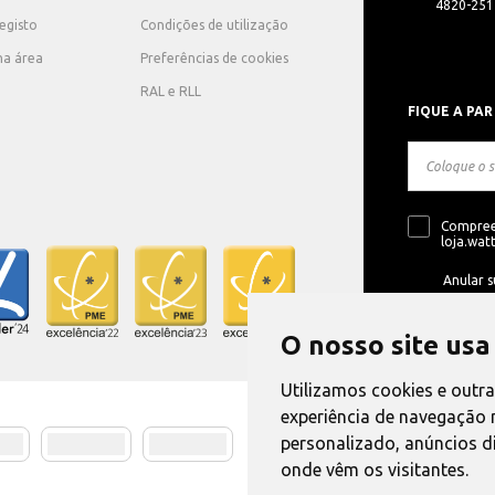
4820-251 
registo
Condições de utilização
ha área
Preferências de cookies
RAL e RLL
FIQUE A PAR
Compree
loja.watt
Anular s
O nosso site usa
Utilizamos cookies e outr
experiência de navegação 
personalizado, anúncios di
Método de E
onde vêm os visitantes.