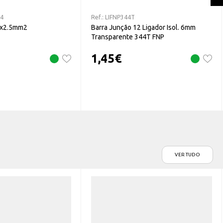
04
Ref.:
LIFNP344T
 5x2.5mm2
Barra Junção 12 Ligador Isol. 6mm
Transparente 344T FNP
1,45
€
VER TUDO