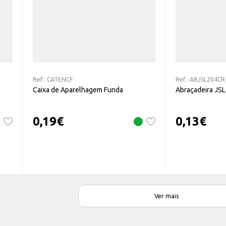
Ref.:
CATENCF
Ref.:
ABJSL204CR
Caixa de Aparelhagem Funda
Abraçadeira JS
0,19
€
0,13
€
Ver mais