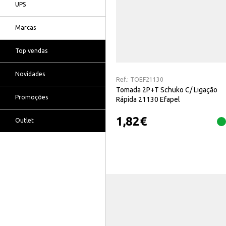
UPS
Marcas
Top vendas
Novidades
Ref.:
TOEF21130
Tomada 2P+T Schuko C/ Ligação
Promoções
Rápida 21130 Efapel
1,82
€
Outlet