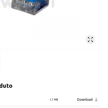
oduto
Download
1,7 MB