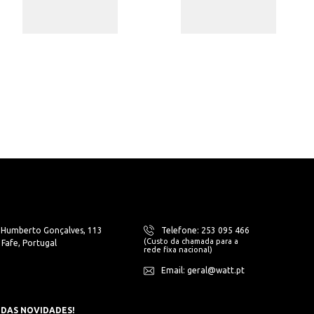
. Humberto Gonçalves, 113
Telefone: 253 095 466
(Custo da chamada para a
Fafe, Portugal
rede fixa nacional)
Email: geral@watt.pt
 DAS NOVIDADES!