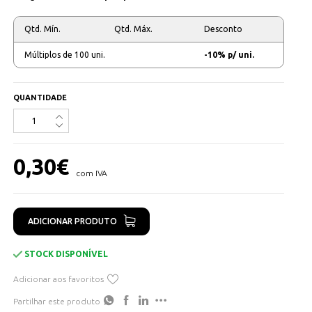
Qtd. Mín.
Qtd. Máx.
Desconto
Múltiplos de 100 uni.
-10% p/ uni.
QUANTIDADE
0,30
€
com IVA
ADICIONAR PRODUTO
STOCK DISPONÍVEL
Adicionar aos favoritos
Partilhar este produto