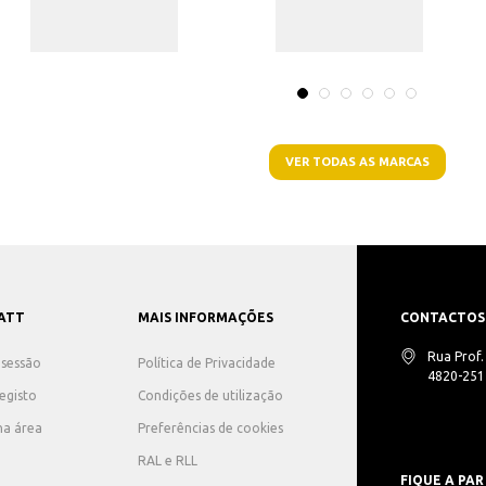
VER TODAS AS MARCAS
ATT
MAIS INFORMAÇÕES
CONTACTOS
Rua Prof
r sessão
Política de Privacidade
4820-251 
registo
Condições de utilização
ha área
Preferências de cookies
RAL e RLL
FIQUE A PAR