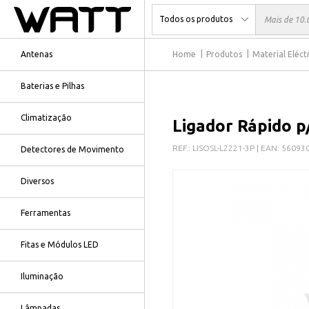
Antenas
Home
Produtos
Material Eléct
Baterias e Pilhas
Climatização
Ligador Rápido p/
REF.:
LISOSL-L2221-3P
| EAN:
56093
Detectores de Movimento
Diversos
Ferramentas
Fitas e Módulos LED
Iluminação
Lâmpadas