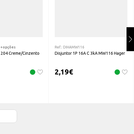
+opções
Ref.:
DIHAMW116
L 204 Creme/Cinzento
Disjuntor 1P 16A C 3kA MW116 Hager
2,19
€