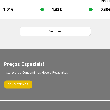
c/Pati
1,01
€
1,32
€
0,30
Ver mais
Preços Especiais!
Instaladores, Condomínios, Hotéis, Retalhistas
CONTACTE-NOS!