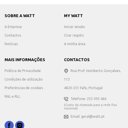
SOBRE A WATT
MY WATT
A Empresa
Iniciar sessão
Contactos
Criar registo
Notícias
A minha área
MAIS INFORMAÇÕES
CONTACTOS
Política de Privacidade
Rua Prof. Humberto Gonçalves,
Condições de utilização
113
Preferências de cookies
4820-251 Fafe, Portugal
RAL e RLL
Telefone: 253 095 466
(Custo da chamada para a rede fixa
nacional)
Email: geral@watt.pt