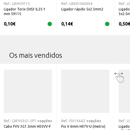
Ref.:
LIEM59115
Ref.:
LIEK01060004
Ref.:
L
Ligador Torix CHS3 0,25-1
Ligador rápido 5x2.5mm2
Ligado
mm 59115
3x2.5
0,10
€
0,14
€
0,50
Os mais vendidos
Ref.:
CAFVV3G1.5PT
+opções
Ref.:
FIV1X6AZ
+opções
Ref.:
L
Cabo FVV 3G1.5mm H05VV-F
Fio V 6mm H07V-U (metro)
Ligador