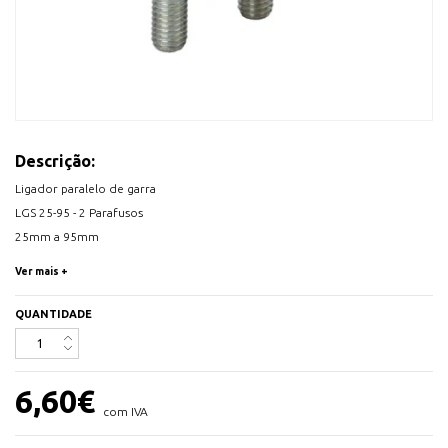
Descrição:
Ligador paralelo de garra
LGS 25-95 - 2 Parafusos
25mm a 95mm
Latão niquelado
Ver mais +
QUANTIDADE
6,60
€
com IVA