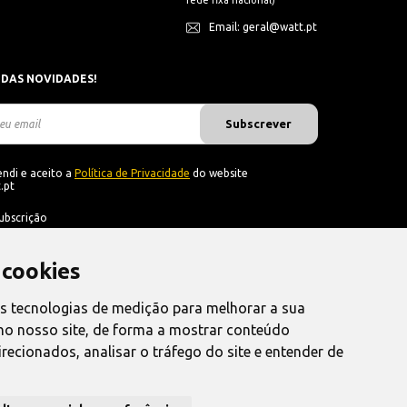
rede fixa nacional)
Email: geral@watt.pt
 DAS NOVIDADES!
Subscrever
ndi e aceito a
Política de Privacidade
do website
.pt
ubscrição
 cookies
as tecnologias de medição para melhorar a sua
no nosso site, de forma a mostrar conteúdo
recionados, analisar o tráfego do site e entender de
nvio