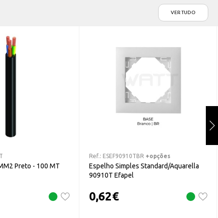
VER TUDO
T
Ref.:
ESEF90910TBR
+opções
MM2 Preto - 100 MT
Espelho Simples Standard/Aquarella
90910T Efapel
0,62
€