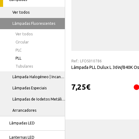
Ver todos
Lâmpadas Fluorescentes
Ver todos
Circular
PLC
PLL
Ref.:
LFOS010786
Tubulares
Lâmpada PLL Dulux L 36W/840K O
Lâmpada Halogéneo | Incandescente
7,25
€
Lâmpadas Especiais
Lâmpadas de Iodetos Metálicos
Arrancadores
Lâmpadas LED
Lanternas LED