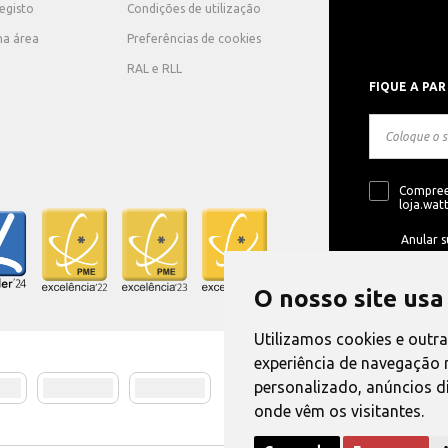
registo
Condições de utilização
ha área
Preferências de cookies
RAL e RLL
FIQUE A PAR
Compree
loja.watt
Anular s
O nosso site usa
Utilizamos cookies e outr
experiência de navegação 
personalizado, anúncios di
Método de E
onde vêm os visitantes.