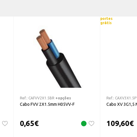
portes
grátis
Ref.:
CAFVV2X1.5BR
+opções
Ref.:
CAXV3X1.5P
Cabo FVV 2X1.5mm H05VV-F
Cabo XV 3G1,5 
0,65
€
109,60
€