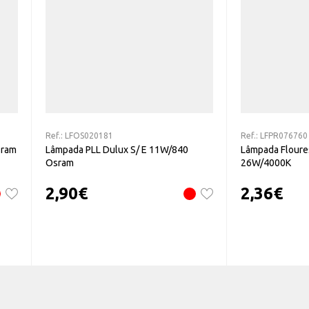
Ref.:
LFOS020181
Ref.:
LFPR076760
sram
Lâmpada PLL Dulux S/ E 11W/840
Lâmpada Floure
Osram
26W/4000K
2,90
€
2,36
€