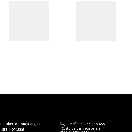
. Humberto Gonçalves, 113
Telefone: 253 095 466
(Custo da chamada para a
Fafe, Portugal