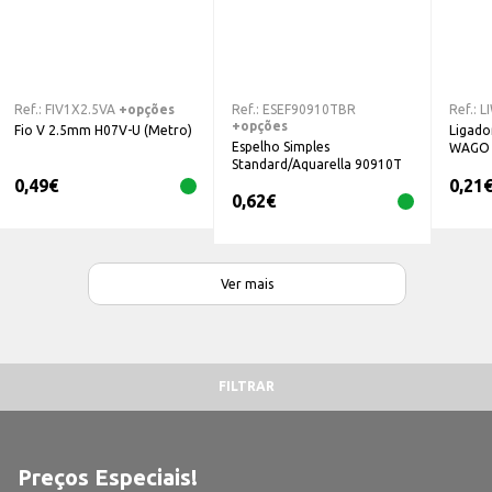
Ref.:
FIV1X2.5VA
+opções
Ref.:
ESEF90910TBR
Ref.:
L
+opções
Fio V 2.5mm H07V-U (Metro)
Ligado
Espelho Simples
WAGO
Standard/Aquarella 90910T
Efapel
0,49
€
0,21
0,62
€
Ver mais
FILTRAR
Preços Especiais!