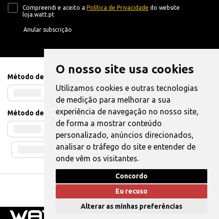
Compreendi e aceito a
Política de Privacidade
do website
loja.watt.pt
Anular subscrição
O nosso site usa cookies
Método de Pagamento
Utilizamos cookies e outras tecnologias
de medição para melhorar a sua
experiência de navegação no nosso site,
Método de Envio
de forma a mostrar conteúdo
personalizado, anúncios direcionados,
analisar o tráfego do site e entender de
onde vêm os visitantes.
Concordo
Livro de Reclamações
|
Também pode Elogiar
Eu recuso
WATT © 2025. Todos os direitos reservados.
Alterar as minhas preferências
0