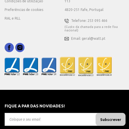
Condições de utilização
113
Preferências de cookies
4820-251 Fafe, Portugal
RAL e RLL
Telefone: 253 095 466
(Custo da chamada para a rede fixa
nacional)
Email: geral@watt.pt
FIQUE A PAR DAS NOVIDADES!
Subscrever