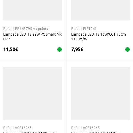
Ref.:
LLPR643795
+opções
Ref.:
LLFLF1041
Lâmpada LED T8 22W PC Smart NR
Lâmpada LED T8 16W/CCT 90Cm
ERP
130Lm/W
11,50
€
7,95
€
Ref.:
LLVC216263
Ref.:
LLVC216265