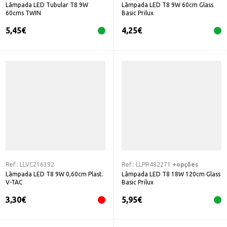
Lâmpada LED Tubular T8 9W
Lâmpada LED T8 9W 60cm Glass
60cms TWIN
Basic Prilux
5,45
€
4,25
€
Ref.:
LLVC216392
Ref.:
LLPR482271
+opções
Lâmpada LED T8 9W 0,60cm Plast.
Lâmpada LED T8 18W 120cm Glass
V-TAC
Basic Prilux
3,30
€
5,95
€