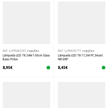
Ref.:
LLPR482295
+opções
Ref.:
LLPR643771
+opções
Lâmpada LED T8 24W 150cm Glass
Lâmpada LED T8 17,5W PC Smart
Basic Prilux
NR ERP
8,95
€
8,45
€