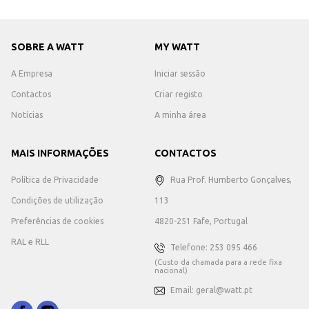
SOBRE A WATT
MY WATT
A Empresa
Iniciar sessão
Contactos
Criar registo
Notícias
A minha área
MAIS INFORMAÇÕES
CONTACTOS
Política de Privacidade
Rua Prof. Humberto Gonçalves,
Condições de utilização
113
Preferências de cookies
4820-251 Fafe, Portugal
RAL e RLL
Telefone: 253 095 466
(Custo da chamada para a rede fixa
nacional)
Email: geral@watt.pt