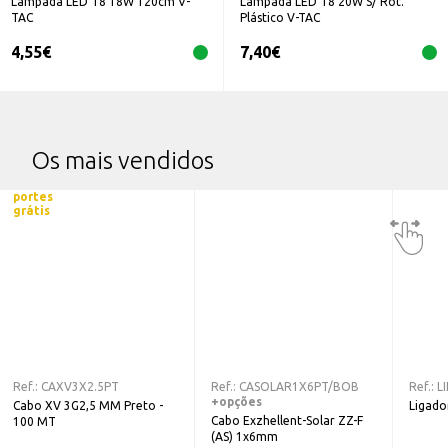
Lâmpada LED T8 18W 120cm V-
Lâmpada LED T8 20W S/ Rot.
TAC
Plástico V-TAC
4,55
€
7,40
€
Os mais vendidos
portes
grátis
Ref.:
CAXV3X2.5PT
Ref.:
CASOLAR1X6PT/BOB
Ref.:
L
+opções
Cabo XV 3G2,5 MM Preto -
Ligado
Cabo Exzhellent-Solar ZZ-F
100 MT
(AS) 1x6mm