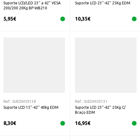
Suporte LCD/LED 23'' a 42'' VESA
Suporte LCD 23''-42'' 25Kg EDM
200/200 20Kg BP-WB210
5,95
€
10,35
€
Ref.:
SUEDM50138
Ref.:
SUEDM50131
Suporte LCD 15''-42'' 40kg EDM
Suporte LCD 23''-42'' 25Kg C/
Braço EDM
8,30
€
16,95
€