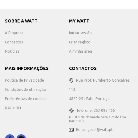
SOBRE A WATT
MY WATT
A Empresa
Iniciar sessão
Contactos
Criar registo
Notícias
A minha área
MAIS INFORMAÇÕES
CONTACTOS
Política de Privacidade
Rua Prof. Humberto Gonçalves,
Condições de utilização
113
Preferências de cookies
4820-251 Fafe, Portugal
RAL e RLL
Telefone: 253 095 466
(Custo da chamada para a rede fixa
nacional)
Email: geral@watt.pt