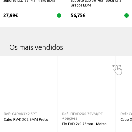
Suporte LCD 22''-47'' 45kg EDM
Suporte LCD 30''-65'' 60Kg C/ 2
Braços EDM
27,99
€
56,75
€
Os mais vendidos
Ref.:
CARVK3X2.5PT
Ref.:
FIFVD2X0.75VM/PT
Ref.:
C
+opções
Cabo RV-K 3G2,5MM Preto
Cabo 
Fio FVD 2x0.75mm - Metro