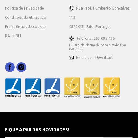
Política de Privacidade
Rua Prof. Humberto Gonçalves,
Condições de utilização
113
Preferências de cookies
4820-251 Fafe, Portugal
RAL e RLL
Telefone: 253 095 466
(Custo da chamada para a rede fixa
nacional)
Email: geral@watt.pt
FIQUE A PAR DAS NOVIDADES!