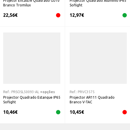
Projetor Encastre Quadrado GU10
Projector Quadrado Alumínio IP65
Branco Tromilux
Soflight
22,56
€
12,97
€
Ref.:
PRSOSL50093-AL
+opções
Ref.:
PRVC3575
Projector Quadrado Estanque IP65
Projector AR111 Quadrado
Soflight
Branco V-TAC
10,46
€
10,45
€