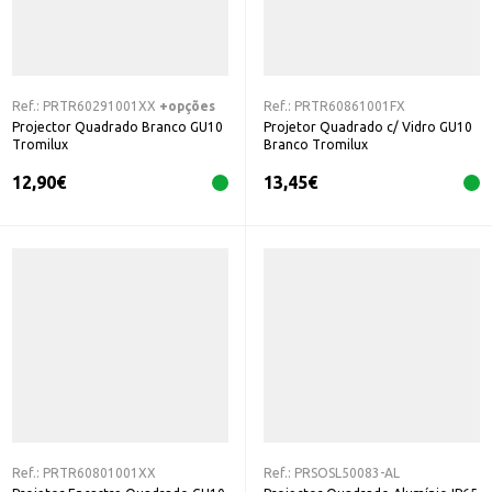
Ref.:
PRTR60291001XX
+opções
Ref.:
PRTR60861001FX
Projector Quadrado Branco GU10
Projetor Quadrado c/ Vidro GU10
Tromilux
Branco Tromilux
12,90
€
13,45
€
Ref.:
PRTR60801001XX
Ref.:
PRSOSL50083-AL