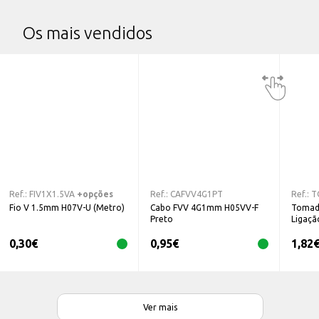
Os mais vendidos
Ref.:
FIV1X1.5VA
+opções
Ref.:
CAFVV4G1PT
Ref.:
T
Fio V 1.5mm H07V-U (Metro)
Cabo FVV 4G1mm H05VV-F
Tomad
Preto
Ligaçã
0,30
€
0,95
€
1,82
Ver mais