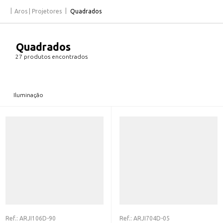
Aros | Projetores
Quadrados
Quadrados
27 produtos encontrados
Iluminação
Ref.:
ARJI106D-90
Ref.:
ARJI704D-05