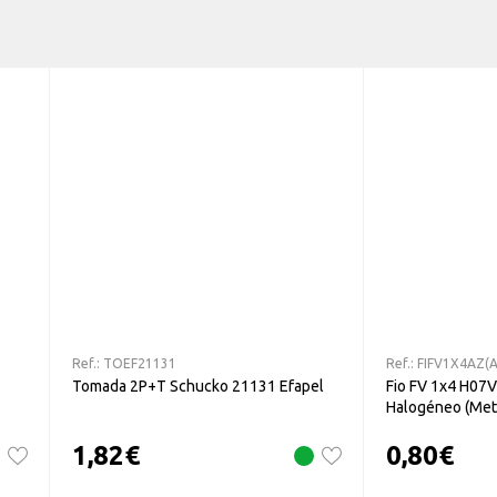
Ref.:
TOEF21131
Ref.:
FIFV1X4AZ(A
Tomada 2P+T Schucko 21131 Efapel
Fio FV 1x4 H07V-
Halogéneo (Met
1,82
€
0,80
€