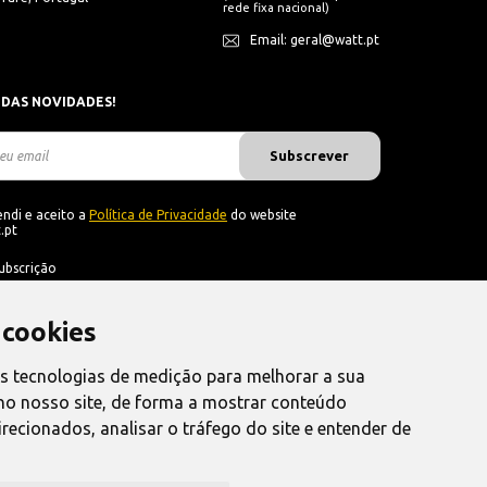
rede fixa nacional)
Email: geral@watt.pt
 DAS NOVIDADES!
Subscrever
ndi e aceito a
Política de Privacidade
do website
.pt
ubscrição
 cookies
as tecnologias de medição para melhorar a sua
no nosso site, de forma a mostrar conteúdo
recionados, analisar o tráfego do site e entender de
nvio