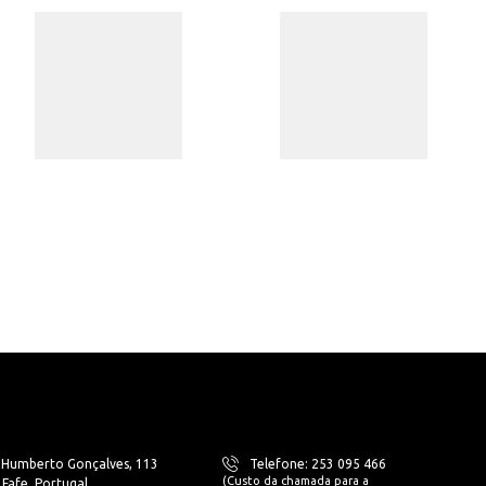
. Humberto Gonçalves, 113
Telefone: 253 095 466
(Custo da chamada para a
Fafe, Portugal