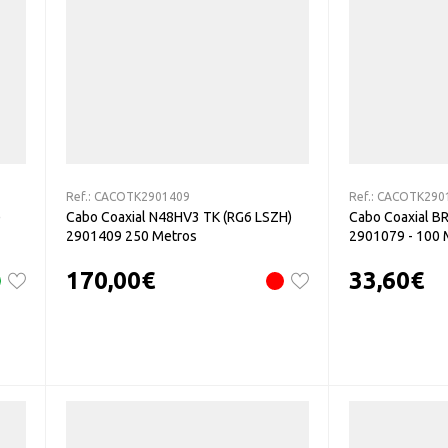
Ref.:
CACOTK2901409
Ref.:
CACOTK290
)
Cabo Coaxial N48HV3 TK (RG6 LSZH)
Cabo Coaxial B
2901409 250 Metros
2901079 - 100 
170,00
€
33,60
€