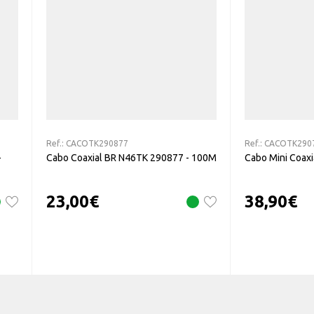
Ref.:
CACOTK290877
Ref.:
CACOTK290
-
Cabo Coaxial BR N46TK 290877 - 100M
Cabo Mini Coax
23,00
€
38,90
€