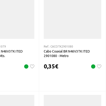
1079
Ref.:
CACOTK2901080
R N46V3TK ITED
Cabo Coaxial BR N46V3TK ITED
Mts.
2901080 - Metro
0,35
€