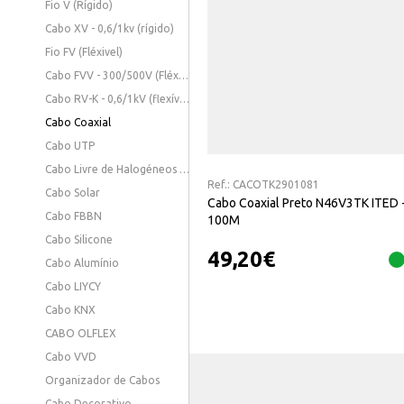
Fio V (Rígido)
Cabo XV - 0,6/1kv (rígido)
Fio FV (Fléxivel)
Cabo FVV - 300/500V (Fléxivel)
Cabo RV-K - 0,6/1kV (flexível)
Cabo Coaxial
Cabo UTP
Cabo Livre de Halogéneos - 0,6/1KV (Fléxivel)
Ref.:
CACOTK2901081
Cabo Solar
Cabo Coaxial Preto N46V3TK ITED 
Cabo FBBN
100M
Cabo Silicone
49,20
€
Cabo Alumínio
Cabo LIYCY
Cabo KNX
CABO OLFLEX
Cabo VVD
Organizador de Cabos
Cabo Decorativo