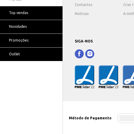
Contactos
Criar 
Top vendas
Notícias
A min
Novidades
Promoções
SIGA-NOS
Outlet
Método de Pagamento