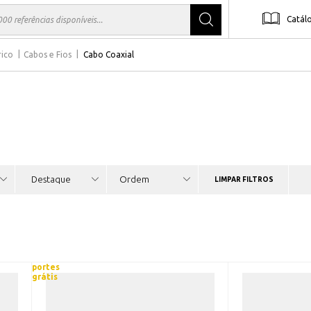
Catál
rico
Cabos e Fios
Cabo Coaxial
LIMPAR FILTROS
portes
grátis