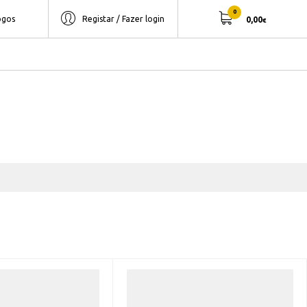
0
ogos
Registar / Fazer login
0,00
€