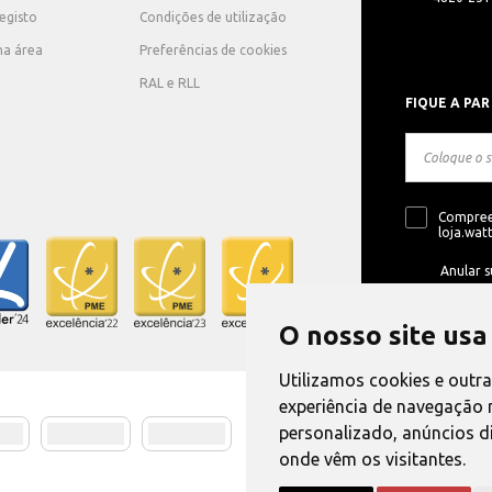
registo
Condições de utilização
ha área
Preferências de cookies
RAL e RLL
FIQUE A PAR
Compree
loja.watt
Anular s
O nosso site usa
Utilizamos cookies e outr
experiência de navegação 
personalizado, anúncios di
Método de E
onde vêm os visitantes.