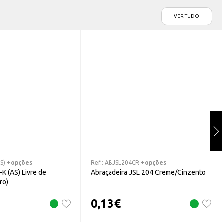
VER TUDO
S)
+opções
Ref.:
ABJSL204CR
+opções
K (AS) Livre de
Abraçadeira JSL 204 Creme/Cinzento
ro)
0,13
€