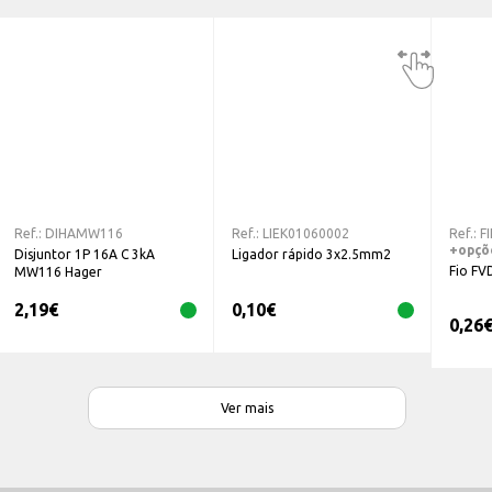
Ref.:
DIHAMW116
Ref.:
LIEK01060002
Ref.:
F
+opçõ
Disjuntor 1P 16A C 3kA
Ligador rápido 3x2.5mm2
Fio FV
MW116 Hager
2,19
€
0,10
€
0,26
Ver mais