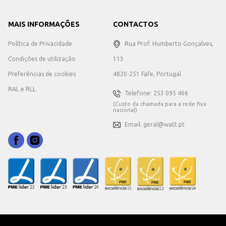
MAIS INFORMAÇÕES
CONTACTOS
Política de Privacidade
Rua Prof. Humberto Gonçalves,
Condições de utilização
113
Preferências de cookies
4820-251 Fafe, Portugal
RAL e RLL
Telefone: 253 095 466
(Custo da chamada para a rede fixa
nacional)
Email: geral@watt.pt