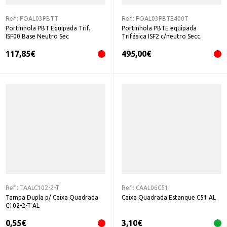
Ref.:
POAL03PBTT
Ref.:
POAL03PBTE400T
Portinhola PBT Equipada Trif.
Portinhola PBTE equipada
ISF00 Base Neutro Sec
Trifásica ISF2 c/neutro Secc.
117,85
€
495,00
€
Ref.:
TAALC102-2-T
Ref.:
CAAL06C51
Tampa Dupla p/ Caixa Quadrada
Caixa Quadrada Estanque C51 AL
C102-2-T AL
0,55
€
3,10
€