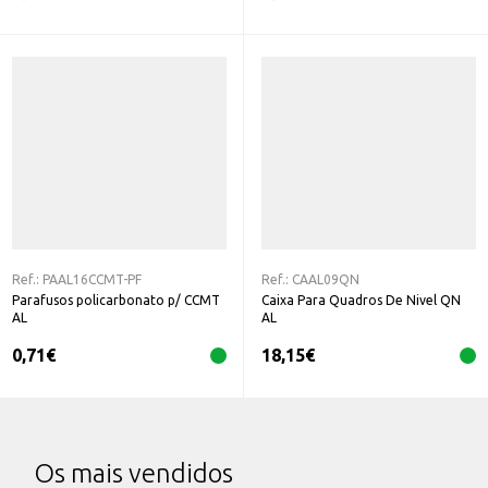
Ref.:
PAAL16CCMT-PF
Ref.:
CAAL09QN
Parafusos policarbonato p/ CCMT
Caixa Para Quadros De Nivel QN
AL
AL
0,71
€
18,15
€
Os mais vendidos