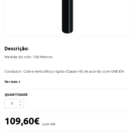
Descrição:
Medida do rolo: 100 Metros.
Condutor: Cobre eletrolítico rígido (Classe I-II) de acordo com UNE-EN
60228, EN 60228 e IEC 60228
Ver mais +
Isolamento: Polietileno reticulado (XLPE) tipo DIX-3 de acordo com UNE
21123 e HD 603S1
QUANTIDADE
Bainha Exterior: PVC tipo DMV-18 de acordo com UNE 21123 e HD 603S1
Tensão Nominal: 0,6/1 kV
Tensão Ensaio: 3.500V A.C.
109,60
€
com IVA
Secção: 1,5mm2