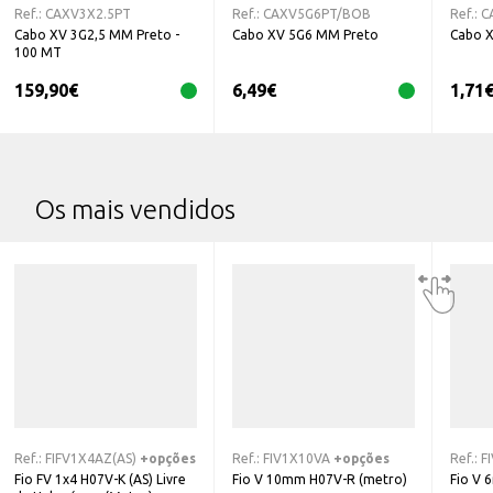
Ref.:
CAXV3X2.5PT
Ref.:
CAXV5G6PT/BOB
Ref.:
C
Cabo XV 3G2,5 MM Preto -
Cabo XV 5G6 MM Preto
Cabo 
100 MT
159,90
€
6,49
€
1,71
Os mais vendidos
Ref.:
FIFV1X4AZ(AS)
+opções
Ref.:
FIV1X10VA
+opções
Ref.:
F
Fio FV 1x4 H07V-K (AS) Livre
Fio V 10mm H07V-R (metro)
Fio V 