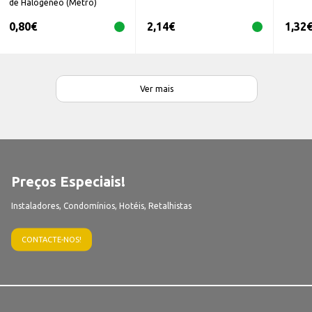
de Halogéneo (Metro)
0,80
€
2,14
€
1,32
Ver mais
Preços Especiais!
Instaladores, Condomínios, Hotéis, Retalhistas
CONTACTE-NOS!