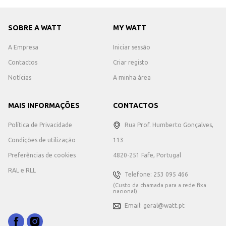
SOBRE A WATT
MY WATT
A Empresa
Iniciar sessão
Contactos
Criar registo
Notícias
A minha área
MAIS INFORMAÇÕES
CONTACTOS
Política de Privacidade
Rua Prof. Humberto Gonçalves,
Condições de utilização
113
Preferências de cookies
4820-251 Fafe, Portugal
RAL e RLL
Telefone: 253 095 466
(Custo da chamada para a rede fixa
nacional)
Email: geral@watt.pt